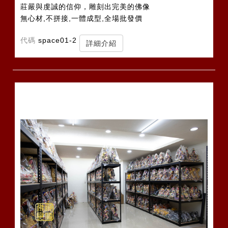
莊嚴與虔誠的信仰，雕刻出完美的佛像
無心材,不拼接,一體成型,全場批發價
代碼
space01-2
詳細介紹