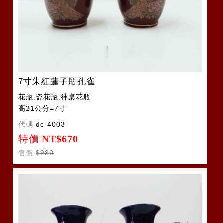
7寸朱紅蓮子瓶孔雀
花瓶,瓷花瓶,神桌花瓶
高21公分=7寸
代碼
dc-4003
特價
NT$670
售價
$980