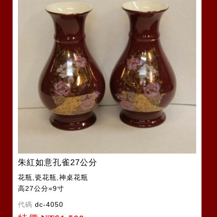
朱紅如意孔雀27公分
花瓶,瓷花瓶,神桌花瓶
高27公分=9寸
代碼
dc-4050