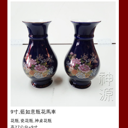
9寸,藍如意瓶花馬車
花瓶,瓷花瓶,神桌花瓶
高27公分=9寸