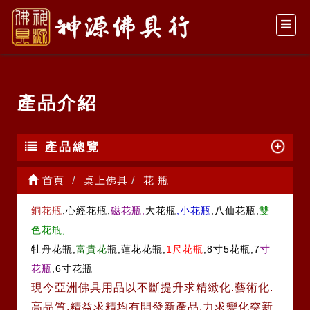
產品介紹
產品總覽
首頁
桌上佛具
花 瓶
銅花瓶
,心經花瓶,
磁花瓶,
大花瓶
,小花瓶
,八仙花瓶,
雙
色花瓶,
牡丹花瓶,
富貴花
瓶,蓮花花瓶,
1尺花瓶
,8寸5花瓶,7
寸
花瓶
,6寸花瓶
現今亞洲佛具用品以不斷提升求精緻化.藝術化.
高品質.精益求精均有開發新產品.力求變化突新