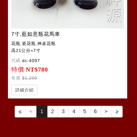
7寸,藍如意瓶花馬車
花瓶,瓷花瓶,神桌花瓶
高21公分=7寸
代碼
dc-4097
特價
NT$780
售價
$1,200
詳細介紹
≤
<
1
2
3
4
5
6
>
≥