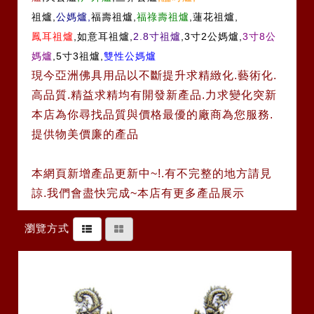
祖爐,
公媽爐,
福壽祖爐,
福祿壽祖爐
,蓮花祖爐,
鳳耳祖爐
,如意耳祖爐,
2.8寸祖爐
,3寸2公媽爐,
3寸8公
媽爐
,5寸3祖爐,
雙性公媽爐
現今亞洲佛具用品以不斷提升求精緻化.藝術化.
高品質.精益求精均有開發新產品.力求變化突新
本店為你尋找品質與價格最優的廠商為您服務.
提供物美價廉的產品
本網頁新增產品更新中~!.有不完整的地方請見
諒.我們會盡快完成~本店有更多產品展示
瀏覽方式