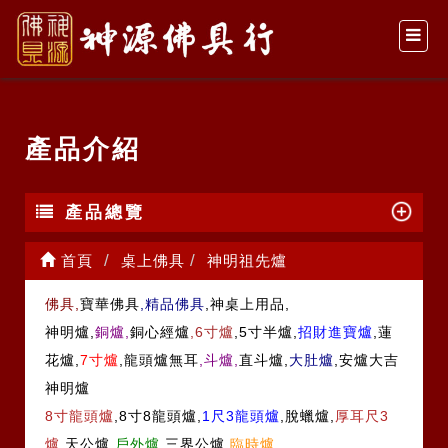
產品介紹
產品總覽
首頁
桌上佛具
神明祖先爐
佛具,
寶華佛具
,精品佛具
,神桌上用品,
神明爐,
銅爐,
銅心經爐
,6寸爐
,5寸半爐,
招財進寶爐
,蓮
花爐,
7寸爐
,龍頭爐無耳
,斗爐,
直斗爐,
大肚爐
,安爐大吉
神明爐
8寸龍頭爐
,8寸8龍頭爐,
1尺3龍頭爐
,脫蠟爐,
厚耳尺3
爐
,天公爐
,戶外爐
,三界公爐
,臨時爐,