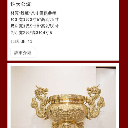
鉎天公爐
材質:鉎爐*尺寸僅供參考
尺3:寬1尺3寸5*高2尺8寸
尺6:寬1尺5寸8*高2尺8寸
2尺:寬2尺*高3尺4寸5
2尺2:寬2尺2*高3尺4寸5
代碼
dh-41
詳細介紹