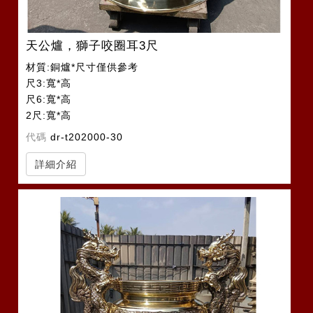
天公爐，獅子咬圈耳3尺
材質:銅爐*尺寸僅供參考
尺3:寬*高
尺6:寬*高
2尺:寬*高
2尺2:寬*高
代碼
dr-t202000-30
詳細介紹