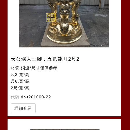
天公爐大王腳，五爪龍耳2尺2
材質:銅爐*尺寸僅供參考
尺3:寬*高
尺6:寬*高
2尺:寬*高
2尺2:寬*高
代碼
dr-t201000-22
詳細介紹