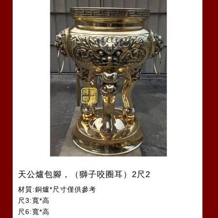
天公爐包腳，（獅子咬圈耳）2尺2
材質:銅爐*尺寸僅供參考
尺3:寬*高
尺6:寬*高