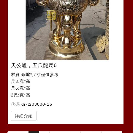
天公爐，五爪龍尺6
材質:銅爐*尺寸僅供參考
尺3:寬*高
尺6:寬*高
2尺:寬*高
2尺2:寬*高
代碼
dr-t203000-16
詳細介紹