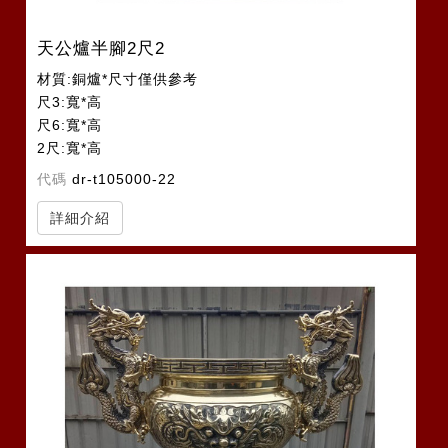
天公爐半腳2尺2
材質:銅爐*尺寸僅供參考
尺3:寬*高
尺6:寬*高
2尺:寬*高
2尺2:寬*高
代碼
dr-t105000-22
詳細介紹