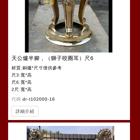
天公爐半腳，（獅子咬圈耳）尺6
材質:銅爐*尺寸僅供參考
尺3:寬*高
尺6:寬*高
2尺:寬*高
2尺2:寬*高
代碼
dr-t102000-16
詳細介紹