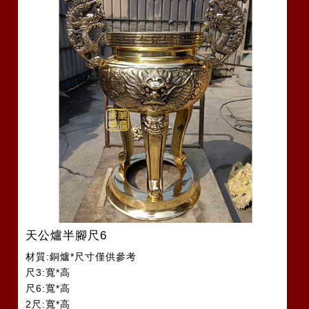
天公爐半腳尺6
材質:銅爐*尺寸僅供參考
尺3:寬*高
尺6:寬*高
2尺:寬*高