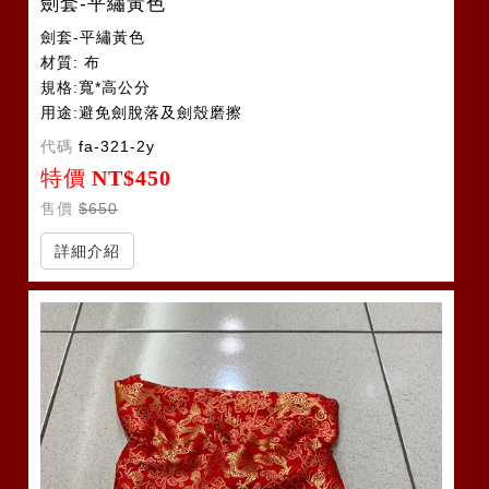
劍套-平繡黃色
劍套-平繡黃色
材質: 布
規格:寬*高公分
用途:避免劍脫落及劍殼磨擦
令旗套2-3支
代碼
fa-321-2y
特價
NT$450
售價
$650
詳細介紹