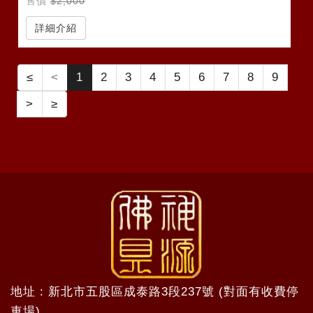
售價
$2,000
詳細介紹
≤
<
1
2
3
4
5
6
7
8
9
>
≥
地址 : 新北市五股區成泰路3段237號 (對面有收費停
車場)