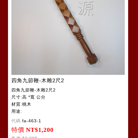
四角九節鞭-木雕2尺2
四角九節鞭-木雕2尺2
尺寸:高 *寬 公分
材質:桃木
用途:
代碼
fa-463-1
特價
NT$1,200