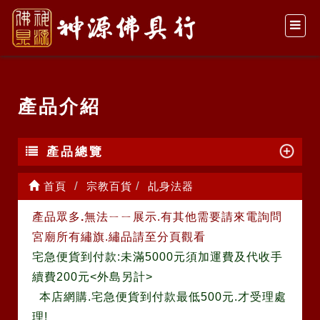
產品介紹
產品總覽
首頁
宗教百貨
乩身法器
產品眾多
.
無法ㄧㄧ展示.有其他需要請來電詢問
宮廟所有繡旗.繡品請至分頁觀看
宅急便貨到付款:未滿5000元須加運費及代收手
續費200元<外島另計>
本店網購.宅急便貨到付款最低500元.才受理處
理!