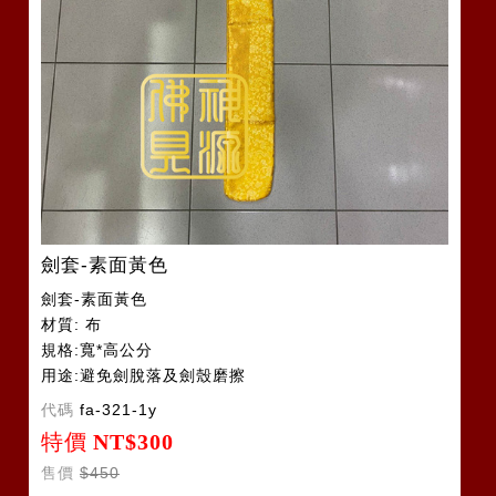
劍套-素面黃色
劍套-素面黃色
材質: 布
規格:寬*高公分
用途:避免劍脫落及劍殼磨擦
令旗套2-3支
代碼
fa-321-1y
特價
NT$300
售價
$450