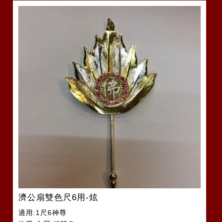
濟公扇雙色尺6用-炫
適用:1尺6神尊