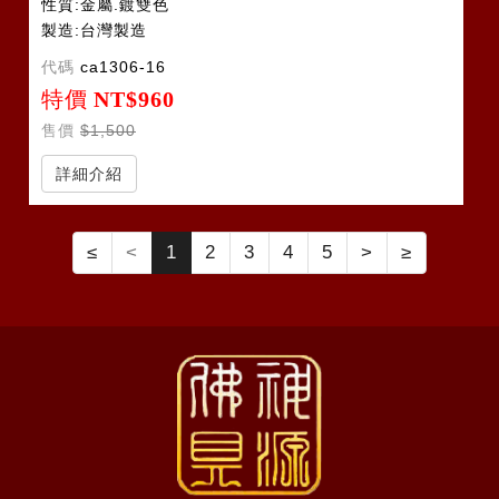
性質:金屬.鍍雙色
製造:台灣製造
代碼
ca1306-16
特價
NT$960
售價
$1,500
詳細介紹
≤
<
1
2
3
4
5
>
≥