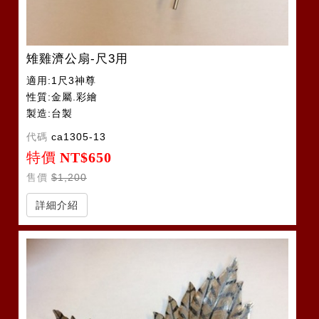
雉雞濟公扇-尺3用
適用:1尺3神尊
性質:金屬.彩繪
製造:台製
代碼
ca1305-13
特價
NT$650
售價
$1,200
詳細介紹