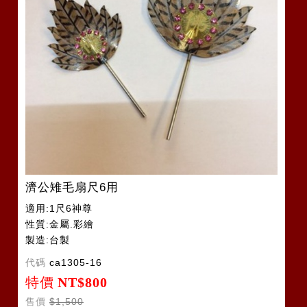
濟公雉毛扇尺6用
適用:1尺6神尊
性質:金屬.彩繪
製造:台製
代碼
ca1305-16
特價
NT$800
售價
$1,500