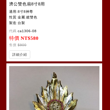
濟公雙色扇8寸8用
適用:8寸8神尊
性質:金屬.鍍雙色
製造:台製
代碼
ca1306-08
特價
NT$580
售價
$900
詳細介紹