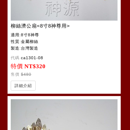
柳絲濟公扇<8寸8神尊用>
適用:8寸8神尊
性質:金屬柳絲
製造:台灣製造
代碼
ca1301-08
特價
NT$320
售價
$480
詳細介紹