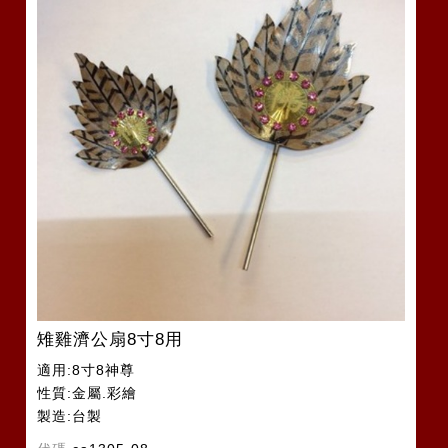
雉雞濟公扇8寸8用
適用:8寸8神尊
性質:金屬.彩繪
製造:台製