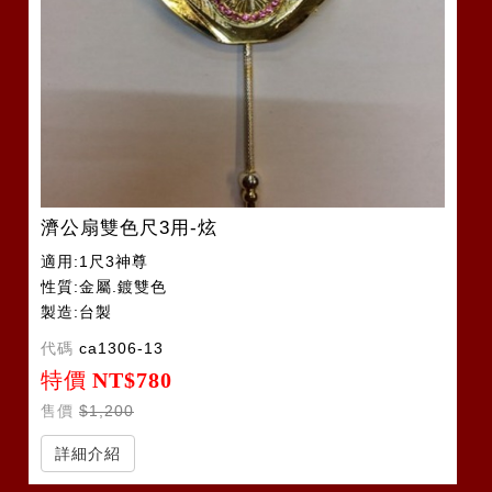
濟公扇雙色尺3用-炫
適用:1尺3神尊
性質:金屬.鍍雙色
製造:台製
代碼
ca1306-13
特價
NT$780
售價
$1,200
詳細介紹