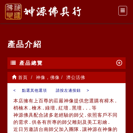
產品介紹
產品總覽
首頁
神像，佛像
濟公活佛
< 點選其他選項 請按左邊按鈕 >
本店擁有上百尊的莊嚴神像提供您選購有樟木.
梢楠木.檜木.綠壇.紅壇.黑壇...等
神源佛具配合諸多老經驗的師父.依照客戶不同
的需求.供各有所專的師父雕刻及美工彩繪.
近日另邀請台南師父加入團隊.讓神源在神像的