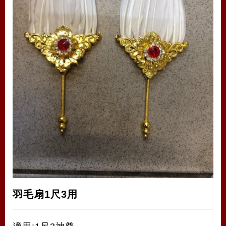
羽毛扇1尺3用