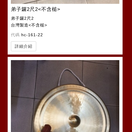
弟子鑼2尺2<不含槌>
弟子鑼2尺2
台灣製造<不含槌>
代碼
hc-161-22
詳細介紹