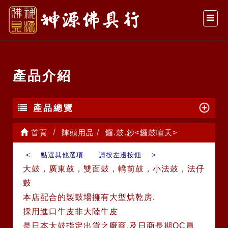
產品介紹
產品總覽
首頁
陣頭用品
鑼.鼓.鈔<鑼鼓喧天>
< 點選其他選項 請按左邊按鈕 >
大鼓，廣東鼓，雙面鼓，轎前鼓，小法鼓，法仔
鼓
本店配合的製鼓場擁有大型烘乾房.
採用進口牛皮非大陸牛皮
是日本太鼓指定出貨之廠商.及日商長期QC員