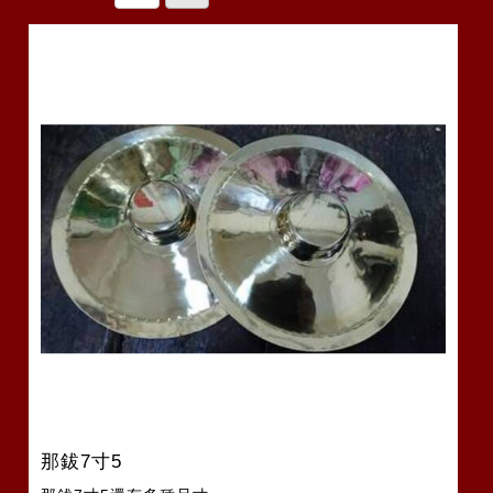
那鈸7寸5