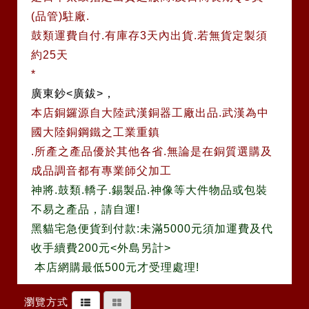
(品管)駐廠.
鼓類運費自付.有庫存3天內出貨.若無貨定製須
約25天
*
廣東鈔<廣鈸>，
本店銅鑼源自大陸武漢銅器工廠出品.武漢為中
國大陸銅鋼鐵之工業重鎮
.所產之產品優於其他各省.無論是在銅質選購及
成品調音都有專業師父加工
神將.鼓類.轎子.錫製品.神像等大件物品或包裝
不易之產品，請自運!
黑貓宅急便貨到付款:未滿5000元須加運費及代
收手續費200元<外島另計>
本店網購最低500元才受理處理!
瀏覽方式