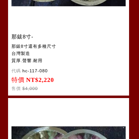
那鈸8寸-
那鈸8寸還有多種尺寸
台灣製造
質厚.聲響.耐用
代碼
hc-117-080
特價
NT$2,220
售價
$4,000