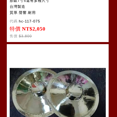
那鈸7寸5還有多種尺寸
台灣製造
質厚.聲響.耐用
代碼
hc-117-075
特價
NT$2,050
售價
$3,800