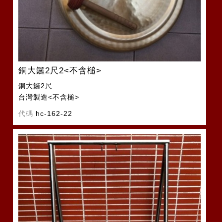
銅大鑼2尺2<不含槌>
銅大鑼2尺
台灣製造<不含槌>
代碼
hc-162-22