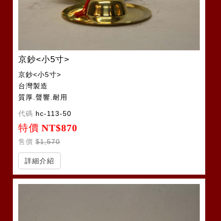
京鈔<小5寸>
京鈔<小5寸>
台灣製造
質厚.聲響.耐用
代碼
hc-113-50
特價
NT$870
售價
$1,570
詳細介紹