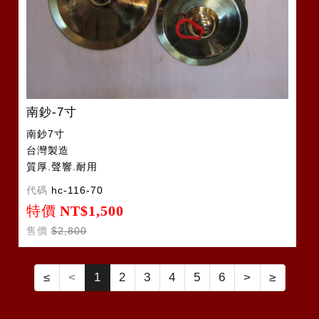
南鈔-7寸
南鈔7寸
台灣製造
質厚.聲響.耐用
代碼
hc-116-70
特價
NT$1,500
售價
$2,800
≤
<
1
2
3
4
5
6
>
≥