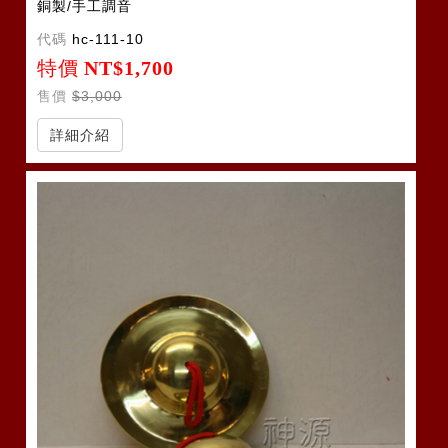
銅製/手工調音
代碼
hc-111-10
特價
NT$1,700
售價
$3,000
詳細介紹