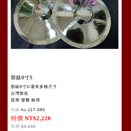
那鈸8寸5
那鈸8寸5/還有多種尺寸
台灣製造
質厚.聲響.耐用
代碼
hc-117-085
特價
NT$2,220
售價
$4,290