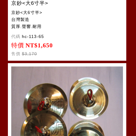
京鈔<大6寸半>
京鈔<大6寸半>
台灣製造
質厚.聲響.耐用
代碼
hc-113-65
特價
NT$1,650
售價
$3,170