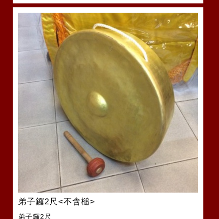
弟子鑼2尺<不含槌>
弟子鑼2尺