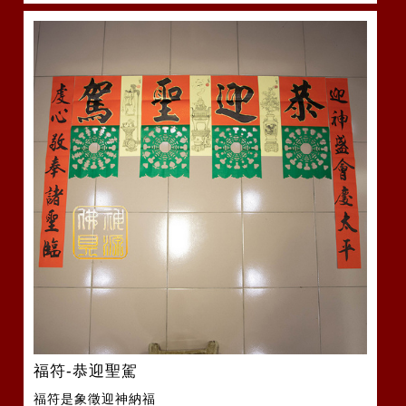
福符-恭迎聖駕
福符是象徵迎神納福