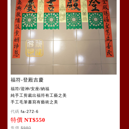
福符-登殿吉慶
福符/迎神/安座/納福
純手工剪裁出福符有工藝之美
手工毛筆書寫有藝術之美
代碼
fa-272-6
特價
NT$550
售價
$980