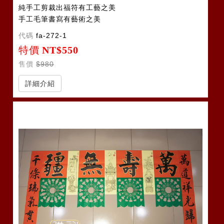
純手工剪裁出福符有工藝之美
手工毛筆書寫有藝術之美
代碼
fa-272-1
特價
NT$550
售價
$980
詳細介紹