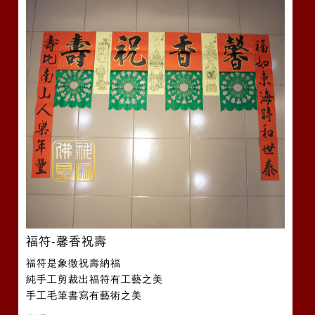
福符-馨香祝壽
福符是象徵祝壽納福
純手工剪裁出福符有工藝之美
手工毛筆書寫有藝術之美