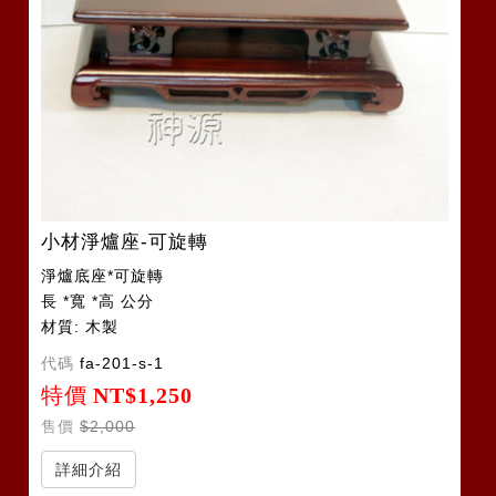
小材淨爐座-可旋轉
淨爐底座*可旋轉
長 *寬 *高 公分
材質: 木製
代碼
fa-201-s-1
特價
NT$1,250
售價
$2,000
詳細介紹