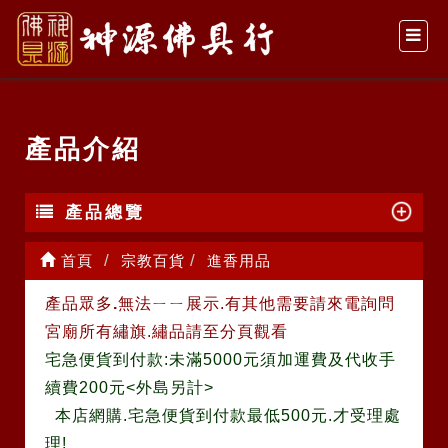
產品介紹
產品總覽
首頁
宗教百貨
進香用品
產品眾多
.
無法ㄧㄧ展示.有其他需要請來電詢問
宮廟所有繡旗.繡品請至分頁觀看
宅急便貨到付款:未滿5000元須加運費及代收手
續費200元<外島另計>
本店網購.宅急便貨到付款最低500元.才受理處
理!