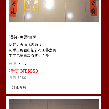
福符-萬壽無疆
福符是象徵祝壽納福
純手工剪裁出福符有工藝之美
手工毛筆書寫有藝術之美
代碼
fa-272-2
特價
NT$550
售價
$980
詳細介紹