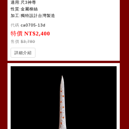
適用:尺3神尊
性質:金屬柳絲
加工:獨特設計台灣製造
代碼
ca0705-13d
特價
NT$2,400
售價
$3,780
詳細介紹