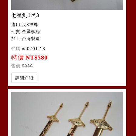
七星劍1尺3
適用:尺3神尊
性質:金屬柳絲
加工:台灣製造
代碼
ca0701-13
特價
NT$580
售價
$960
詳細介紹