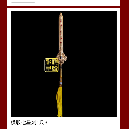
鑽版七星劍1尺3