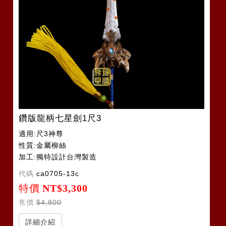
鑽版龍柄七星劍1尺3
適用:尺3神尊
性質:金屬柳絲
加工:獨特設計台灣製造
代碼
ca0705-13c
特價
NT$3,300
售價
$4,800
詳細介紹