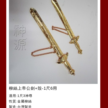
柳絲上帝公劍+殼-1尺6用
適用:1尺3神尊
性質:金屬柳絲
製造:台灣製造