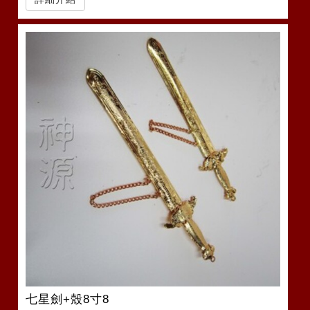
七星劍+殼8寸8