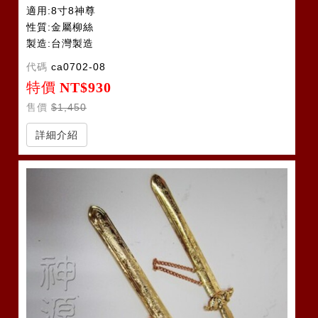
適用:8寸8神尊
性質:金屬柳絲
製造:台灣製造
代碼
ca0702-08
特價
NT$930
售價
$1,450
詳細介紹