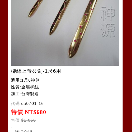
柳絲上帝公劍-1尺6用
適用:1尺6神尊
性質:金屬柳絲
加工:台灣製造
代碼
ca0701-16
特價
NT$680
售價
$1,050
詳細介紹