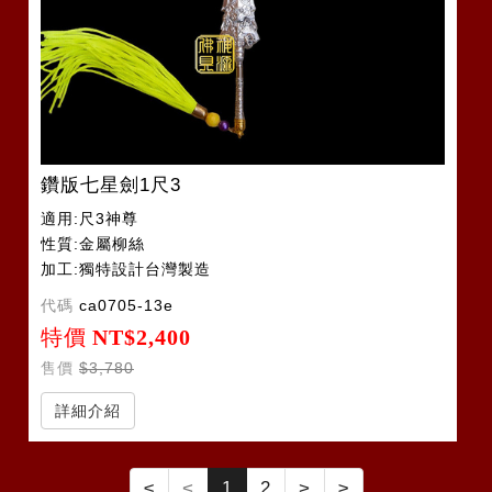
鑽版七星劍1尺3
適用:尺3神尊
性質:金屬柳絲
加工:獨特設計台灣製造
代碼
ca0705-13e
特價
NT$2,400
售價
$3,780
詳細介紹
≤
<
1
2
>
≥