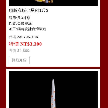
鑽版寬版七星劍1尺3
適用:尺3神尊
性質:金屬柳絲
加工:獨特設計台灣製造
代碼
ca0705-13b
特價
NT$3,300
售價
$4,800
詳細介紹