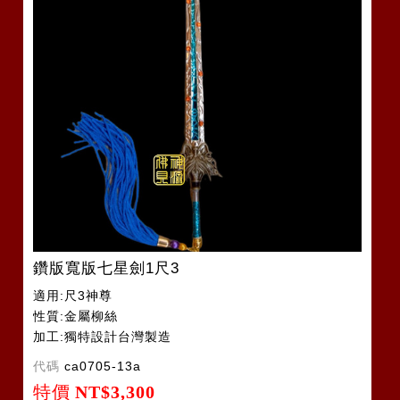
鑽版寬版七星劍1尺3
適用:尺3神尊
性質:金屬柳絲
加工:獨特設計台灣製造
代碼
ca0705-13a
特價
NT$3,300