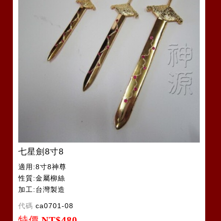
七星劍8寸8
適用:8寸8神尊
性質:金屬柳絲
加工:台灣製造
代碼
ca0701-08
特價
NT$480