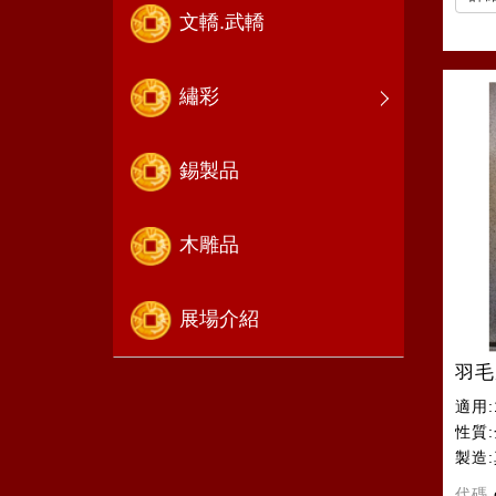
文轎.武轎
繡彩
錫製品
木雕品
展場介紹
羽毛
適用:
性質
製造
代碼