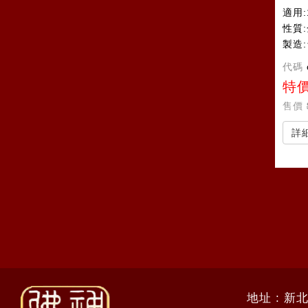
適用:
性質
製造
代碼
特
售價
詳
地址 : 新