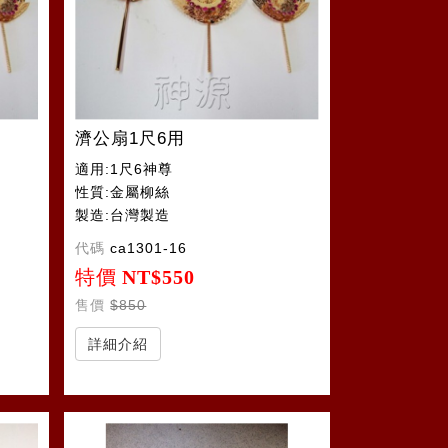
濟公扇1尺6用
適用:1尺6神尊
性質:金屬柳絲
製造:台灣製造
代碼
ca1301-16
特價
NT$550
售價
$850
詳細介紹