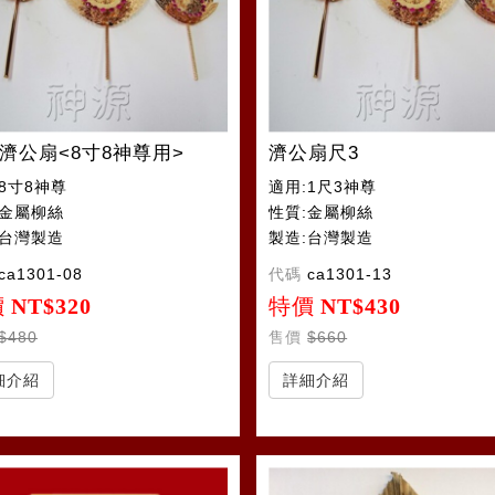
濟公扇<8寸8神尊用>
濟公扇尺3
8寸8神尊
適用:1尺3神尊
:金屬柳絲
性質:金屬柳絲
:台灣製造
製造:台灣製造
ca1301-08
代碼
ca1301-13
價
NT$320
特價
NT$430
$480
售價
$660
細介紹
詳細介紹