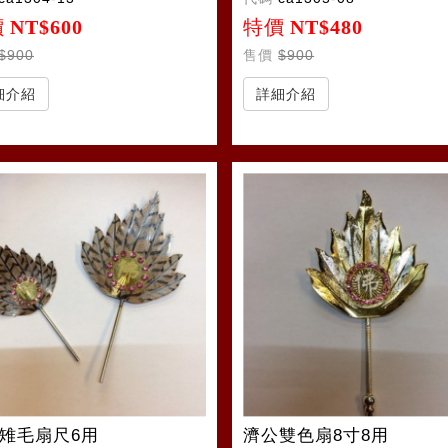
價
NT$600
特價
NT$480
$900
售價
$900
細介紹
詳細介紹
雉毛扇尺6用
濟公雙色扇8寸8用