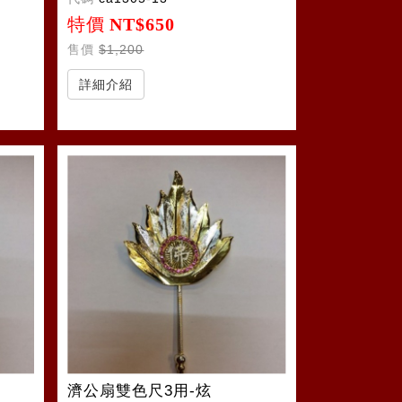
特價
NT$650
售價
$1,200
詳細介紹
濟公扇雙色尺3用-炫