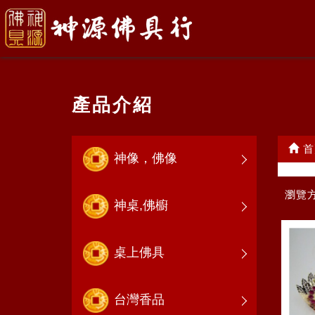
產品介紹
首
神像，佛像
瀏覽
神桌,佛櫥
桌上佛具
台灣香品