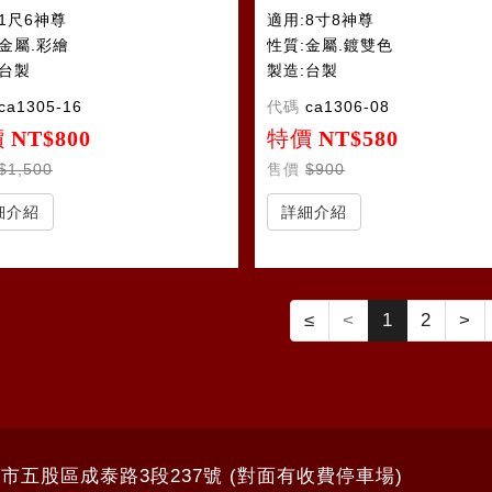
1尺6神尊
適用:8寸8神尊
:金屬.彩繪
性質:金屬.鍍雙色
:台製
製造:台製
ca1305-16
代碼
ca1306-08
價
NT$800
特價
NT$580
$1,500
售價
$900
細介紹
詳細介紹
≤
<
1
2
>
北市五股區成泰路3段237號 (對面有收費停車場)