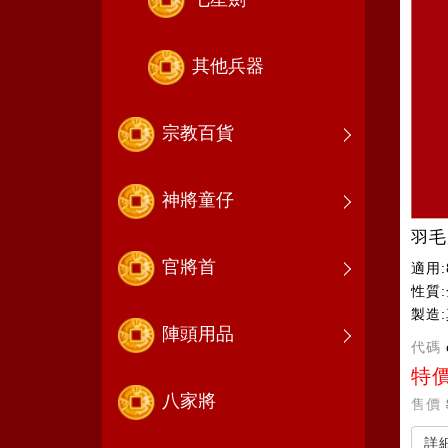
其他兵器
宗教百貨
神將童仔
羽毛
官將首
適用:
性質
製造
陣頭用品
代碼
特
八家將
售價
詳