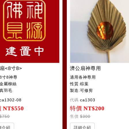
扇<8寸8>
濟公扇神尊用
8寸8神尊
適用各神尊用
:金屬柳絲
性質:棕葉
:真羽毛
製造:可修剪
ca1302-08
代碼
ca1303
價
NT$550
特價
NT$200
$750
售價
$300
細介紹
詳細介紹