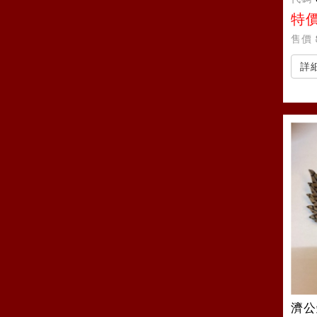
特
售價
詳
濟公