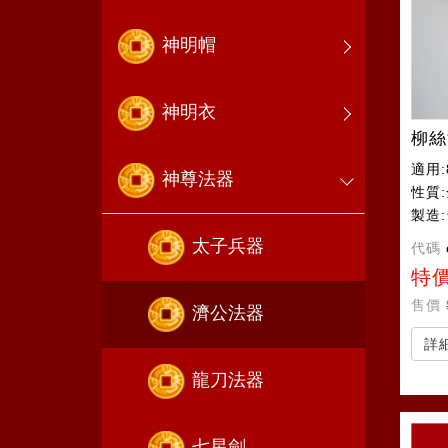
神明帽
神明衣
柳絲
適用:
神尊法器
性質
製造
太子兵器
代碼
特
售價
濟公法器
詳
龍刀法器
七星劍