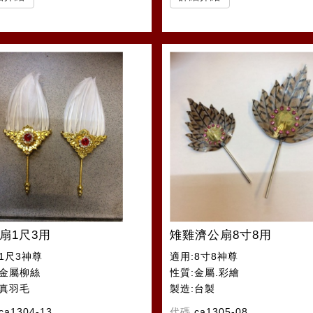
扇1尺3用
雉雞濟公扇8寸8用
1尺3神尊
適用:8寸8神尊
:金屬柳絲
性質:金屬.彩繪
:真羽毛
製造:台製
ca1304-13
代碼
ca1305-08