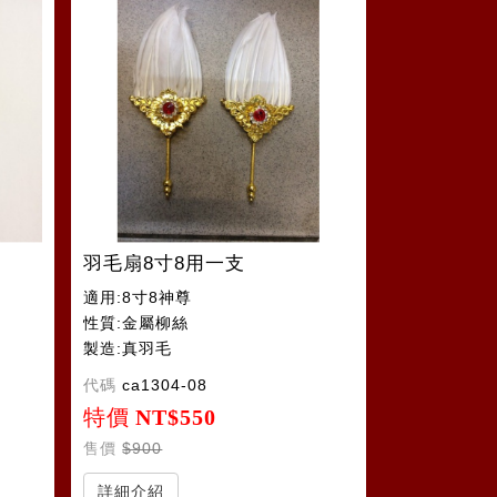
羽毛扇8寸8用一支
適用:8寸8神尊
性質:金屬柳絲
製造:真羽毛
代碼
ca1304-08
特價
NT$550
售價
$900
詳細介紹