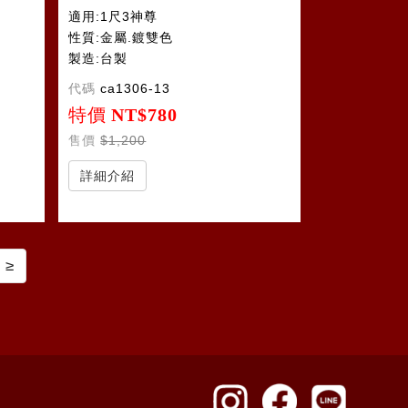
適用:1尺3神尊
性質:金屬.鍍雙色
製造:台製
代碼
ca1306-13
特價
NT$780
售價
$1,200
詳細介紹
≥