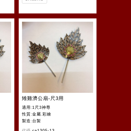
雉雞濟公扇-尺3用
適用:1尺3神尊
性質:金屬.彩繪
製造:台製
代碼
ca1305-13