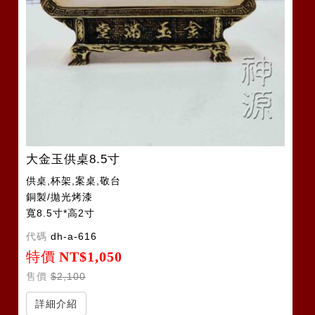
大金玉供桌8.5寸
供桌,杯架,案桌,敬台
銅製/拋光烤漆
寬8.5寸*高2寸
代碼
dh-a-616
特價
NT$1,050
售價
$2,100
詳細介紹