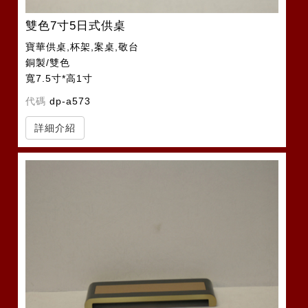
雙色7寸5日式供桌
寶華供桌,杯架,案桌,敬台
銅製/雙色
寬7.5寸*高1寸
代碼
dp-a573
詳細介紹