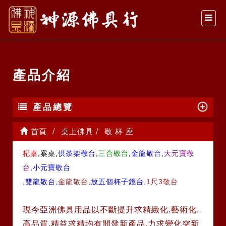
產品介紹
產品總覽
首頁
桌上佛具
敬 杯 座
杞桌
,案桌,
供茶架敬台,
三合敬台
,金龍敬台,
大元寶敬
台
,小元寶敬台
,雙龍敬台,
金龍敬台
,放五個杯子鏡台,
1尺3敬台
現今亞洲佛具用品以不斷提升求精緻化.藝術化.
高品質.精益求精均有開發新產品.力求變化突新