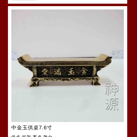
中金玉供桌7.6寸