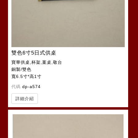
雙色6寸5日式供桌
寶華供桌,杯架,案桌,敬台
銅製/雙色
寬6.5寸*高1寸
代碼
dp-a574
詳細介紹