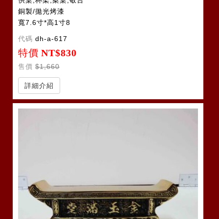
供桌,杯架,案桌,敬台
銅製/拋光烤漆
寬7.6寸*高1寸8
代碼
dh-a-617
特價
NT$830
售價
$1,660
詳細介紹