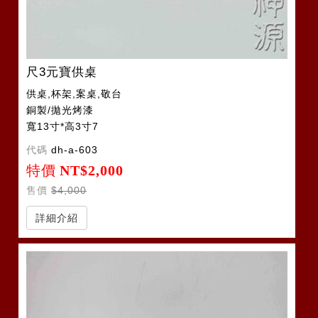
尺3元寶供桌
供桌,杯架,案桌,敬台
銅製/拋光烤漆
寬13寸*高3寸7
代碼
dh-a-603
特價
NT$2,000
售價
$4,000
詳細介紹