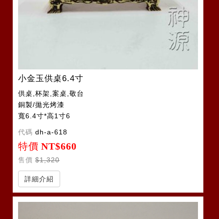
小金玉供桌6.4寸
供桌,杯架,案桌,敬台
銅製/拋光烤漆
寬6.4寸*高1寸6
代碼
dh-a-618
特價
NT$660
售價
$1,320
詳細介紹