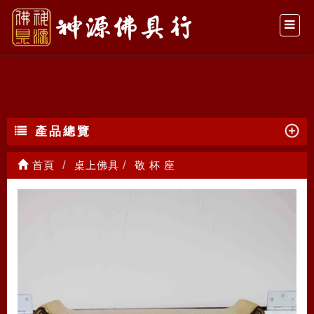
敬 杯 座
產品總覽
首頁
桌上佛具
敬 杯 座