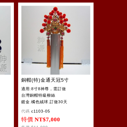
銅帽(特)金通天冠5寸
適用:8寸8神尊，需訂做
台灣銅帽特級柳絲
鍍金.橘色絨球.訂做30天
代碼
c1103-05
特價
NT$7,000