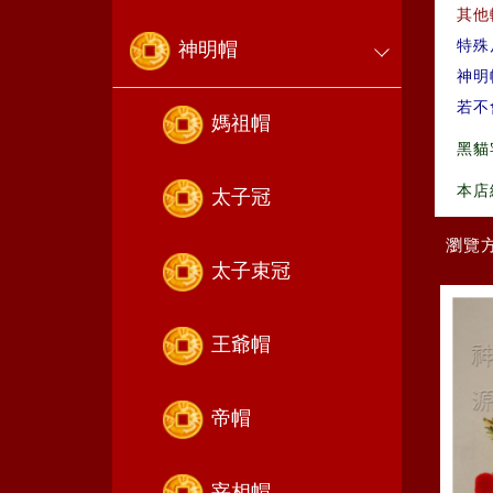
其他
特殊
神明帽
神明
若不
媽祖帽
黑貓
本店
太子冠
瀏覽
太子束冠
王爺帽
帝帽
宰相帽