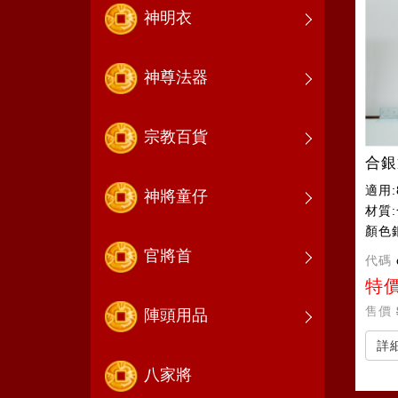
神明衣
神尊法器
宗教百貨
合銀
適用:
神將童仔
材質
顏色
官將首
代碼
特
售價
陣頭用品
詳
八家將