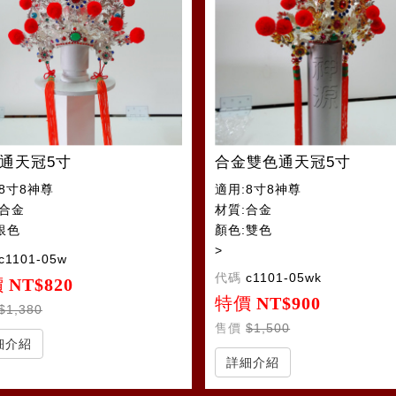
通天冠5寸
合金雙色通天冠5寸
8寸8神尊
適用:8寸8神尊
:合金
材質:合金
銀色
顏色:雙色
>
c1101-05w
代碼
c1101-05wk
價
NT$820
特價
NT$900
$1,380
售價
$1,500
細介紹
詳細介紹