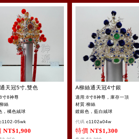
通天冠5寸,雙色
A柳絲通天冠4寸銀
8寸8神尊
適用:8寸8神尊，庫存一頂
:柳絲
材質:柳絲
色，橘色絨球
鍍銀色，藍白絨球
c1102-05wk
代碼
c1102a04w
價
NT$1,900
特價
NT$1,300