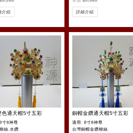
$3,250
售價
$2,380
細介紹
詳細介紹
雙色通天帽5寸五彩
銅帽金鑽通天帽5寸五彩
8寸8神尊
適用: 8寸8神尊
:柳絲.水鑽
台灣銅帽金鑽柳絲