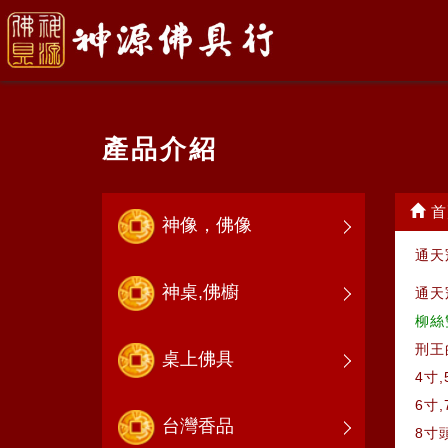
產品介紹
首
神像，佛像
通天
神桌,佛櫥
通天
柳絲
刑王
桌上佛具
4寸
6寸
台灣香品
8寸