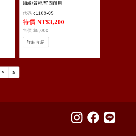
細緻/質輕/堅固耐用
代碼
c1108-05
特價
NT$3,200
售價
$5,000
詳細介紹
>
≥