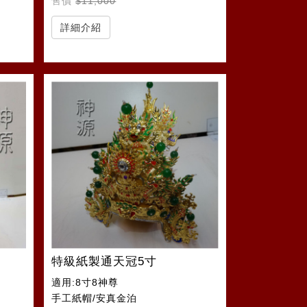
售價
$11,000
詳細介紹
特級紙製通天冠5寸
適用:8寸8神尊
手工紙帽/安真金泊