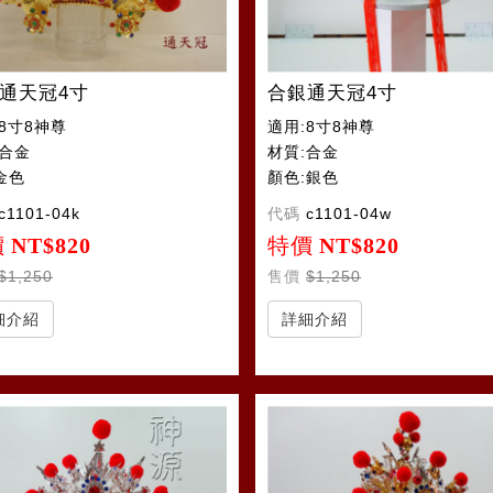
通天冠4寸
合銀通天冠4寸
8寸8神尊
適用:8寸8神尊
:合金
材質:合金
金色
顏色:銀色
c1101-04k
代碼
c1101-04w
價
NT$820
特價
NT$820
$1,250
售價
$1,250
細介紹
詳細介紹