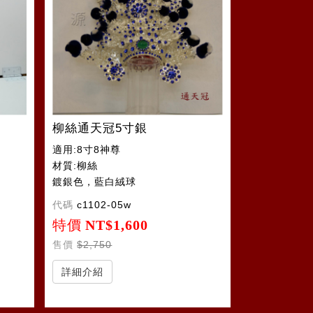
柳絲通天冠5寸銀
適用:8寸8神尊
材質:柳絲
鍍銀色，藍白絨球
代碼
c1102-05w
特價
NT$1,600
售價
$2,750
詳細介紹