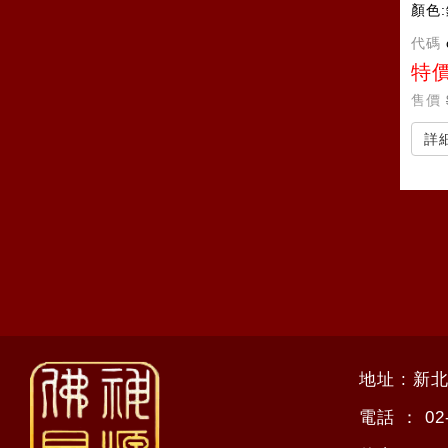
顏色
代碼
特
售價
詳
地址 : 新
電話 ：
02