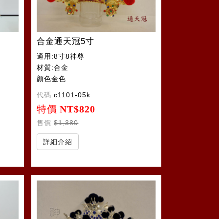
合金通天冠5寸
適用:8寸8神尊
材質:合金
顏色金色
代碼
c1101-05k
特價
NT$820
售價
$1,380
詳細介紹