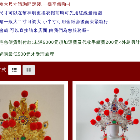
較大尺寸請詢問定製.一樣平價呦~!
尺寸可以在幫神明更換衣帽前時可先用紅線量頭圍
帽一般大半寸可調大.小半寸可用金紙套後面束緊就行
會戴.可以直接請來店面,由我們為您服務喔~!
宅急便貨到付款:未滿5000元須加運費及代收手續費200元<外島另計
網購最低500元才受理處理!
方式