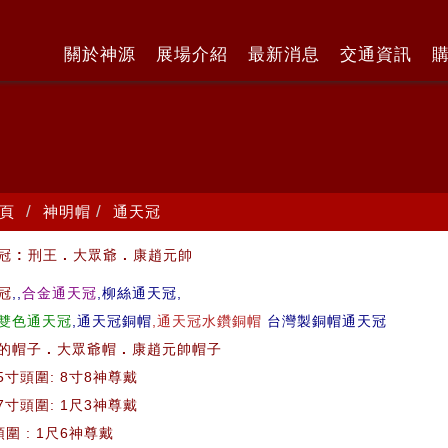
關於神源
展場介紹
最新消息
交通資訊
頁
神明帽
通天冠
:
.
.
冠
刑王
大眾爺
康趙元帥
,,
合金通天冠
,柳絲通天冠,
冠
雙色通天冠
,通天冠銅帽
,通天冠水鑽銅帽
台灣製銅帽通天冠
.
.
的帽子
大眾爺帽
康趙元帥帽子
,5寸頭圍: 8寸8神尊戴
,7寸頭圍: 1尺3神尊戴
頭圍 : 1尺6神尊戴