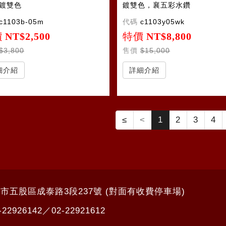
:鍍雙色
鍍雙色，襄五彩水鑽
c1103b-05m
代碼
c1103y05wk
價
NT$2,500
特價
NT$8,800
$3,800
售價
$15,000
細介紹
詳細介紹
≤
<
1
2
3
4
北市五股區成泰路3段237號 (對面有收費停車場)
-22926142
／
02-22921612