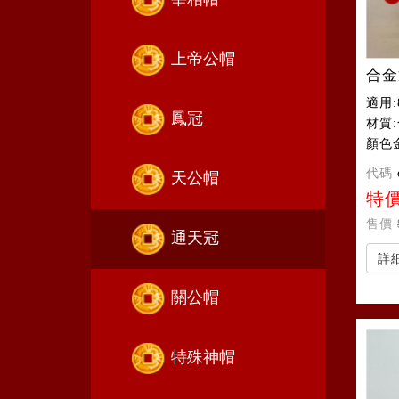
上帝公帽
合金
適用:
鳳冠
材質
顏色
代碼
天公帽
特
售價
通天冠
詳
關公帽
特殊神帽