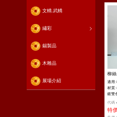
文轎.武轎
繡彩
錫製品
木雕品
柳絲
展場介紹
適用:
材質
鍍雙
代碼
特