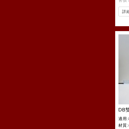
售價
詳
DB
適用:
材質