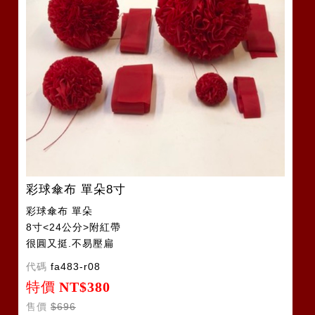
彩球傘布 單朵8寸
彩球傘布 單朵
8寸<24公分>附紅帶
很圓又挺.不易壓扁
代碼
fa483-r08
特價
NT$380
售價
$696