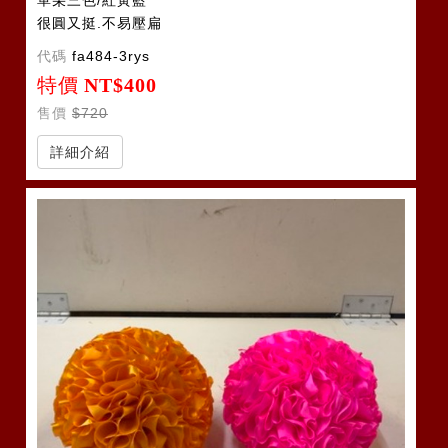
單朵三色/紅黃藍
很圓又挺.不易壓扁
代碼
fa484-3rys
特價
NT$400
售價
$720
詳細介紹