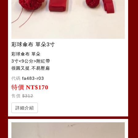
彩球傘布 單朵3寸
彩球傘布 單朵
3寸<9公分>附紅帶
很圓又挺.不易壓扁
代碼
fa483-r03
特價
NT$170
售價
$312
詳細介紹