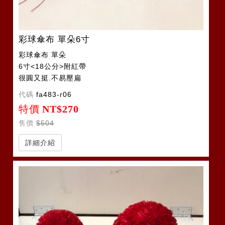
彩球傘布 單朵6寸
彩球傘布 單朵
6寸<18公分>附紅帶
很圓又挺.不易壓扁
代碼
fa483-r06
特價
NT$270
售價
$504
詳細介紹