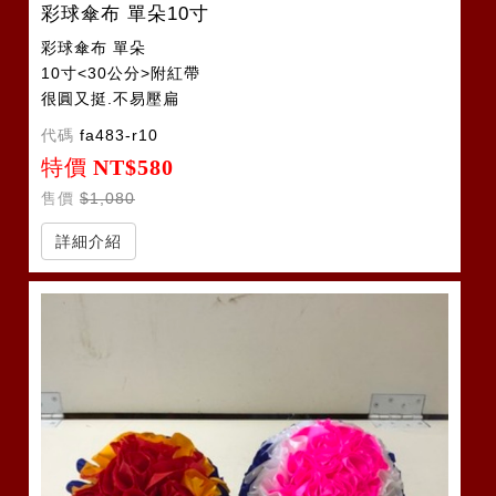
彩球傘布 單朵10寸
彩球傘布 單朵
10寸<30公分>附紅帶
很圓又挺.不易壓扁
代碼
fa483-r10
特價
NT$580
售價
$1,080
詳細介紹