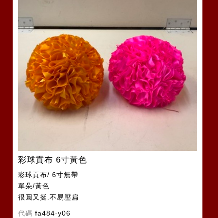
彩球貢布 6寸黃色
彩球貢布/ 6寸無帶
單朵/黃色
很圓又挺.不易壓扁
代碼
fa484-y06