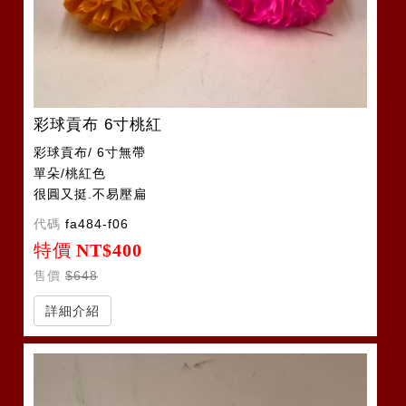
彩球貢布 6寸桃紅
彩球貢布/ 6寸無帶
單朵/桃紅色
很圓又挺.不易壓扁
代碼
fa484-f06
特價
NT$400
售價
$648
詳細介紹