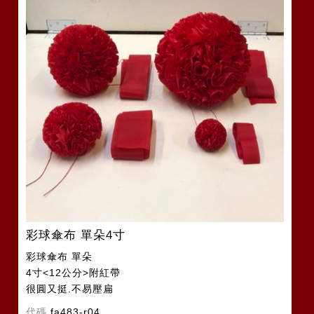
彩球傘布 單朵4寸
彩球傘布 單朵
4寸<12公分>附紅帶
很圓又挺.不易壓扁
代碼
fa483-r04