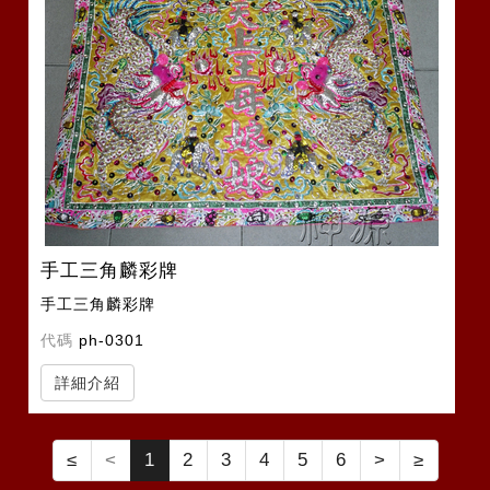
手工三角麟彩牌
手工三角麟彩牌
代碼
ph-0301
詳細介紹
≤
<
1
2
3
4
5
6
>
≥