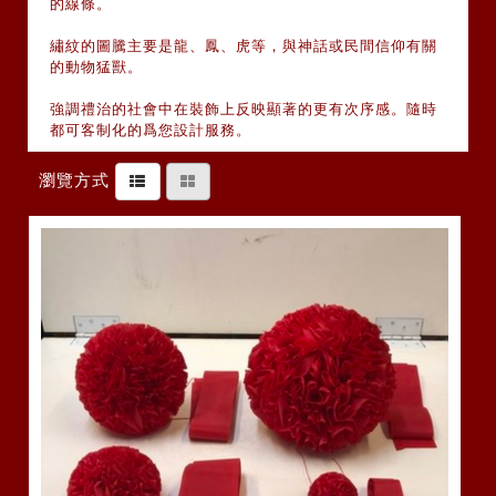
的線條。
繡紋的圖騰主要是龍、鳳、虎等，與神話或民間信仰有關
的動物猛獸。
強調禮治的社會中在裝飾上反映顯著的更有次序感。隨時
都可客制化的爲您設計服務。
瀏覽方式