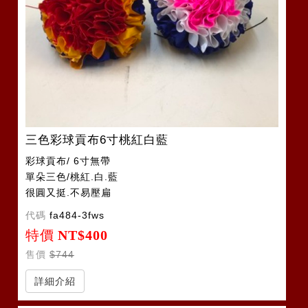
三色彩球貢布6寸桃紅白藍
彩球貢布/ 6寸無帶
單朵三色/桃紅.白.藍
很圓又挺.不易壓扁
代碼
fa484-3fws
特價
NT$400
售價
$744
詳細介紹