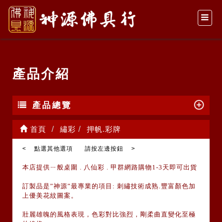
產品介紹
產品總覽
首頁
繡彩
押帆.彩牌
< 點選其他選項 請按左邊按鈕 >
本店提供ㄧ般桌圍
.
八仙彩
.
甲群網路購物
1-3
天即可出貨
訂製品是
”
神源
”
最專業的項目
:
刺繡技術成熟
.
豐富顏色加
上優美花紋圖案。
壯麗雄魄的風格表現，色彩對比強烈，剛柔曲直變化至極