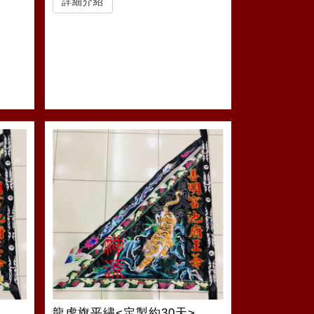
詳細介紹
龍虎旗平繡<定製約30天>