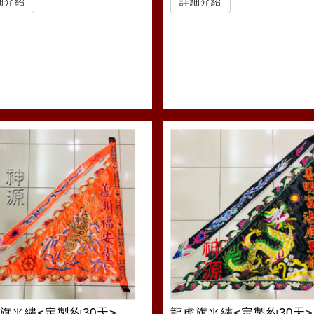
細介紹
詳細介紹
旗平繡<定製約30天>
龍虎旗平繡<定製約30天>