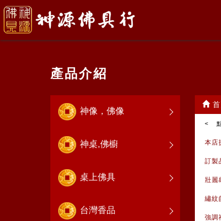
產品介紹
首
神像，佛像
< 
本店
神桌,佛櫥
訂製
桌上佛具
壯麗
繡紋
台灣香品
強調