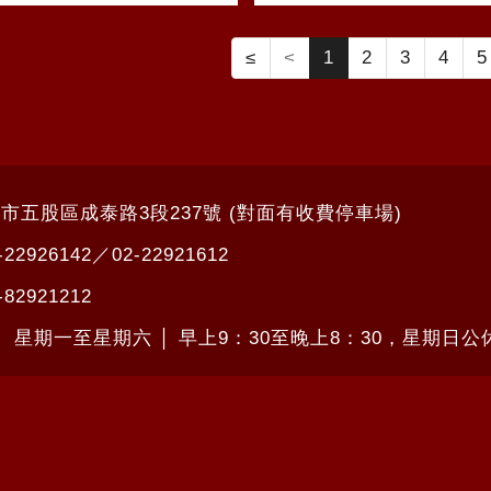
≤
<
1
2
3
4
5
北市五股區成泰路3段237號 (對面有收費停車場)
-22926142
／
02-22921612
-82921212
： 星期一至星期六 │ 早上9：30至晚上8：30，星期日公