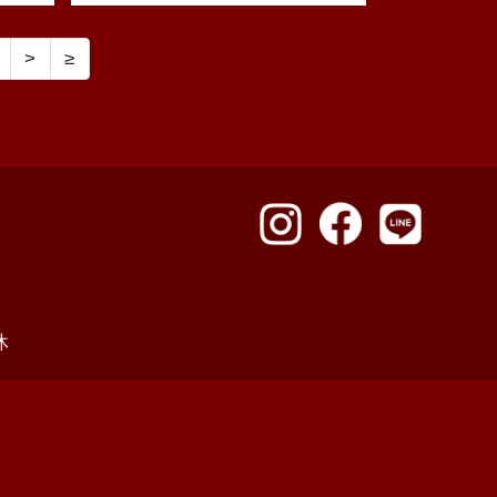
>
≥
休