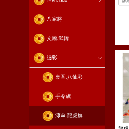
詳
八家將
文轎.武轎
繡彩
桌圍.八仙彩
手令旗
涼傘.龍虎旗
龍虎