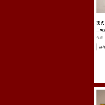
龍虎
三角
代碼
詳