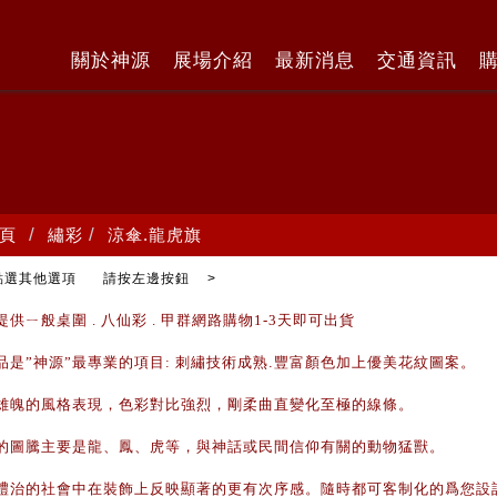
關於神源
展場介紹
最新消息
交通資訊
頁
繡彩
涼傘.龍虎旗
點選其他選項 請按左邊按鈕 >
提供ㄧ般桌圍
.
八仙彩
.
甲群網路購物
1-3
天即可出貨
品是
”
神源
”
最專業的項目
:
刺繡技術成熟
.
豐富顏色加上優美花紋圖案。
雄魄的風格表現，色彩對比強烈，剛柔曲直變化至極的線條。
的圖騰主要是龍、鳳、虎等，與神話或民間信仰有關的動物猛獸。
禮治的社會中在裝飾上反映顯著的更有次序感。隨時都可客制化的爲您設