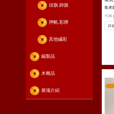
頭旗.帥旗
龍虎
代碼
押帆.彩牌
詳
其他繡彩
錫製品
木雕品
展場介紹