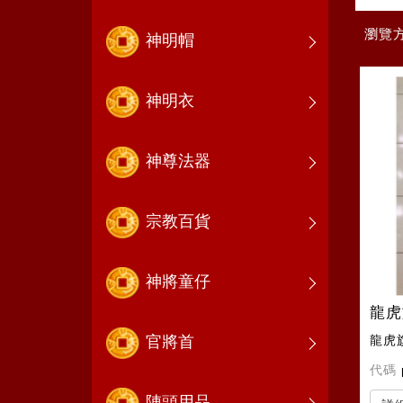
瀏覽
神明帽
神明衣
神尊法器
宗教百貨
神將童仔
龍虎
龍虎
官將首
代碼
陣頭用品