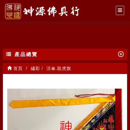
涼傘.龍虎旗
產品總覽
首頁
繡彩
涼傘.龍虎旗