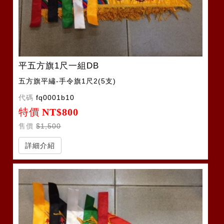
平五方旗1尺一組DB
五方旗平繡-手令旗1尺2(5支)
代碼
fq0001b10
特價
NT$800
售價
$1,500
詳細介紹