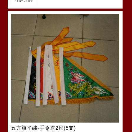
詳細介紹
五方旗平繡-手令旗2尺(5支)