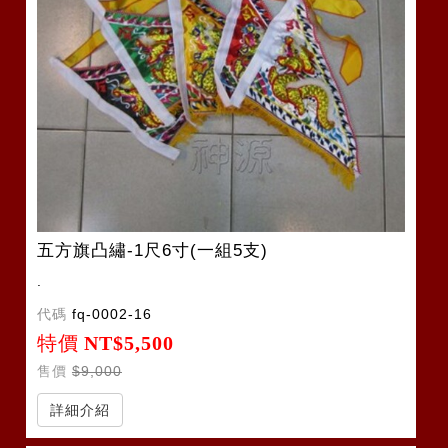
五方旗凸繡-1尺6寸(一組5支)
.
代碼
fq-0002-16
特價
NT$5,500
售價
$9,000
詳細介紹