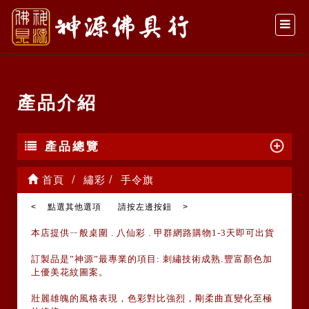
產品介紹
產品總覽
首頁
繡彩
手令旗
< 點選其他選項 請按左邊按鈕 >
本店提供ㄧ般桌圍
.
八仙彩
.
甲群網路購物
1-3
天即可出貨
訂製品是
”
神源
”
最專業的項目
:
刺繡技術成熟
.
豐富顏色加
上優美花紋圖案。
壯麗雄魄的風格表現，色彩對比強烈，剛柔曲直變化至極