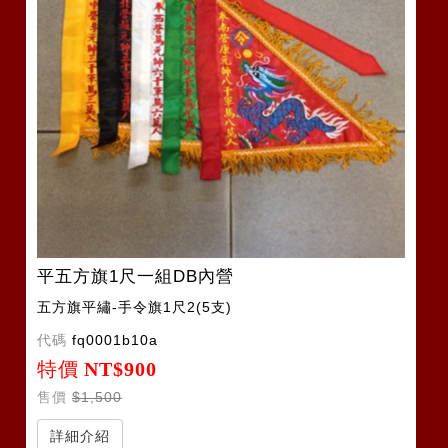
平五方旗1尺一組DB內營
五方旗平繡-手令旗1尺2(5支)
代碼
fq0001b10a
特價
NT$900
售價
$1,500
詳細介紹