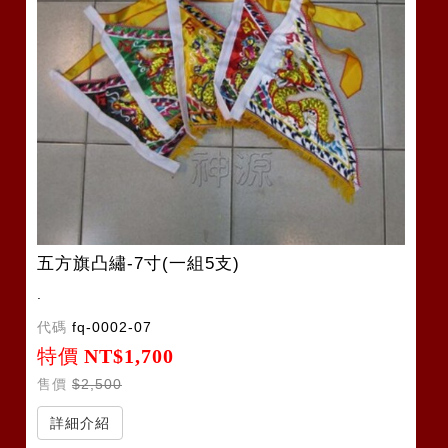
五方旗凸繡-7寸(一組5支)
.
代碼
fq-0002-07
特價
NT$1,700
售價
$2,500
詳細介紹