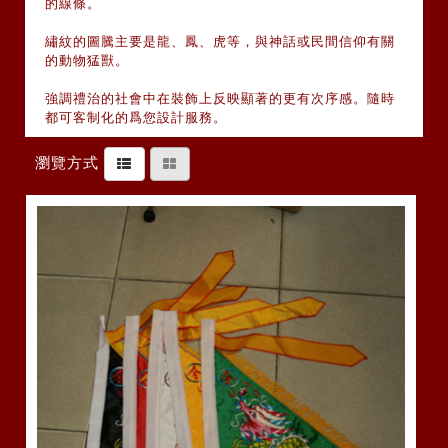
的線條。
繡紋的圖騰主要是龍、鳳、虎等，與神話或民間信仰有關
的動物猛獸。
強調禮治的社會中在裝飾上反映顯著的更有次序感。隨時
都可客制化的爲您設計服務。
瀏覽方式