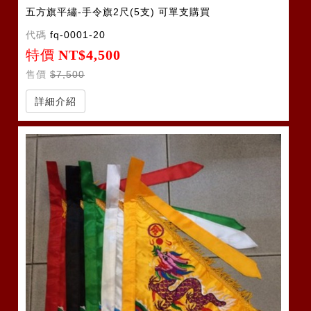
五方旗平繡-手令旗2尺(5支) 可單支購買
代碼
fq-0001-20
特價
NT$4,500
售價
$7,500
詳細介紹