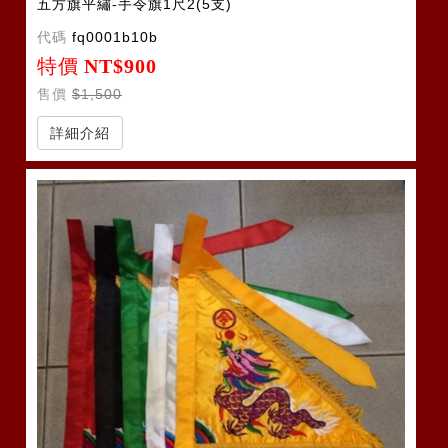
五方旗平繡-手令旗1尺2(5支)
代碼
fq0001b10b
特價
NT$900
售價
$1,500
詳細介紹