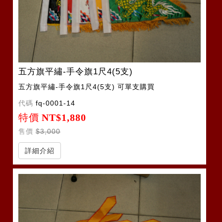
五方旗平繡-手令旗1尺4(5支)
五方旗平繡-手令旗1尺4(5支) 可單支購買
代碼
fq-0001-14
特價
NT$1,880
售價
$3,000
詳細介紹