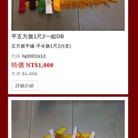
平五方旗1尺2一組DB
五方旗平繡-手令旗1尺2(5支)
代碼
fq0001b12
特價
NT$1,000
售價
$1,880
詳細介紹