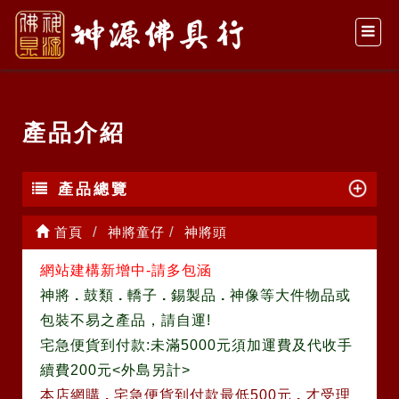
產品介紹
產品總覽
首頁
神將童仔
神將頭
網站建構新增中-請多包涵
神將
.
鼓類
.
轎子
.
錫製品
.
神像等大件物品或
包裝不易之產品，請自運!
宅急便貨到付款:未滿5000元須加運費及代收手
續費200元<外島另計>
本店網購
.
宅急便貨到付款最低500元
.
才受理