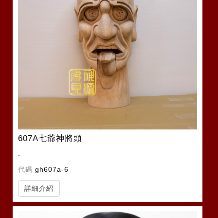
607A七爺神將頭
.
代碼
gh607a-6
詳細介紹