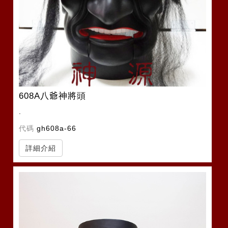
608A八爺神將頭
.
代碼
gh608a-66
詳細介紹