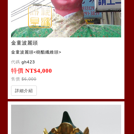
金童波麗頭
金童波麗頭<樹酯纖維頭>
代碼
gh423
特價
NT$4,000
售價
$6,000
詳細介紹