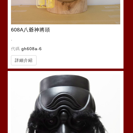
608A八爺神將頭
.
代碼
gh608a-6
詳細介紹