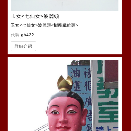
玉女<七仙女>波麗頭
玉女<七仙女>波麗頭<樹酯纖維頭>
代碼
gh422
詳細介紹