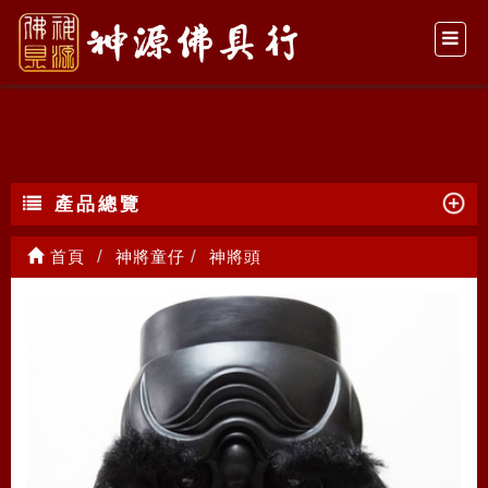
神將頭
產品總覽
首頁
神將童仔
神將頭