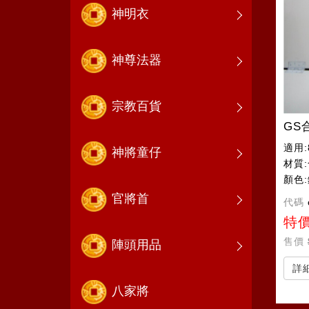
神明衣
神尊法器
宗教百貨
GS
適用:
神將童仔
材質
顏色
官將首
代碼
特
售價
陣頭用品
詳
八家將