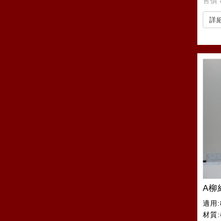
售價
詳
A柳
適用:
材質