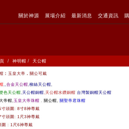
關於神源
展場介紹
最新消息
交通資訊
頁
神明帽
天公帽
:
.
帽
玉皇大帝
關公可戴
帽
,,
合金天公帽
,柳絲天公帽,
雙色天公帽
,天公帽銅帽
,天公帽水鑽銅帽
台灣製銅帽天公帽
大帝帽,
玉皇大帝珠帽
. 關公帽,
關聖帝君珠帽
,5寸頭圍: 8寸8神尊戴
,7寸頭圍: 1尺3神尊戴
頭圍 : 1尺6神尊戴