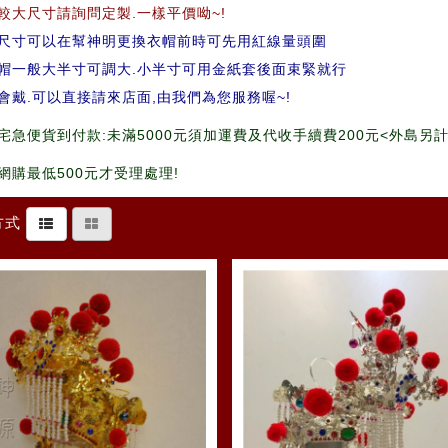
較大尺寸請詢問定製.一樣平價呦~!
尺寸可以在幫神明更換衣帽前時可先用紅線量頭圍
帽一般大半寸可調大.小半寸可用金紙套後面束緊就行
會戴.可以直接請來店面,由我們為您服務喔~!
宅急便貨到付款:未滿5000元須加運費及代收手續費200元<外島另計
網購最低500元才受理處理!
方式