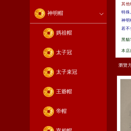
其他
特殊
神明帽
神明
若不
媽祖帽
黑貓
本店
太子冠
瀏覽
太子束冠
王爺帽
帝帽
宰相帽