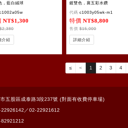
色，藍白絨球
鍍雙色，襄五彩水鑽
c1002a05w
代碼
c1003y05wk-m1
價
NT$1,300
特價
NT$8,800
$2,380
售價
$15,000
細介紹
詳細介紹
≤
<
1
2
3
4
北市五股區成泰路3段237號 (對面有收費停車場)
-22926142
／
02-22921612
-82921212