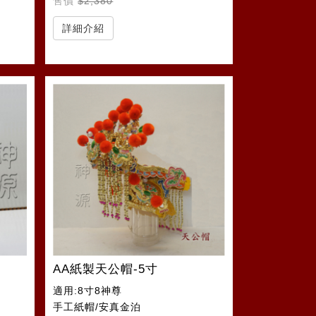
售價
$2,380
詳細介紹
AA紙製天公帽-5寸
適用:8寸8神尊
手工紙帽/安真金泊