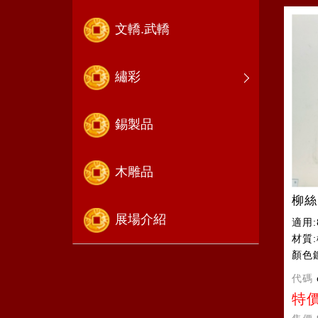
文轎.武轎
繡彩
錫製品
木雕品
柳絲
展場介紹
適用:
材質
顏色
代碼
特