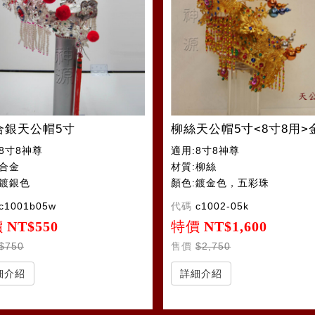
合銀天公帽5寸
柳絲天公帽5寸<8寸8用>
8寸8神尊
適用:8寸8神尊
:合金
材質:柳絲
:鍍銀色
顏色:鍍金色，五彩珠
c1001b05w
代碼
c1002-05k
價
NT$550
特價
NT$1,600
$750
售價
$2,750
細介紹
詳細介紹