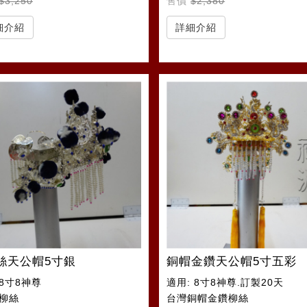
$3,250
售價
$2,380
細介紹
詳細介紹
絲天公帽5寸銀
銅帽金鑽天公帽5寸五彩
8寸8神尊
適用: 8寸8神尊.訂製20天
:柳絲
台灣銅帽金鑽柳絲