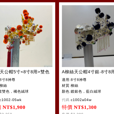
天公帽5寸<8寸8用>雙色
A柳絲天公帽4寸銀-8寸8
8寸8神尊
適用:8寸8神尊
:柳絲
材質:柳絲
鍍雙色，橘色絨球
顏色:鍍銀色，藍白絨球
c1002-05wk
代碼
c1002a04w
價
NT$1,900
特價
NT$1,300