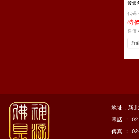
鍍銀
代碼
特
售價
詳
地址 : 新
電話 ：
02
傳真 ：
02