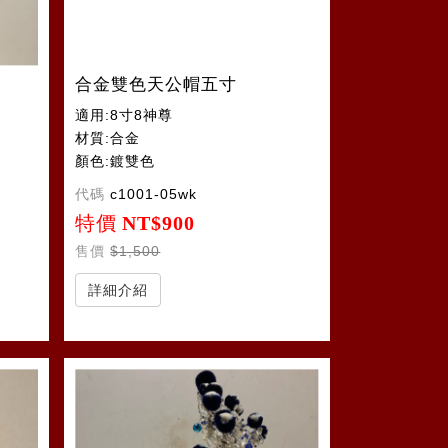
合金雙色天公帽五寸
適用:8寸8神尊
材質:合金
顏色:鍍雙色
代碼
c1001-05wk
特價
NT$900
售價
$1,500
詳細介紹