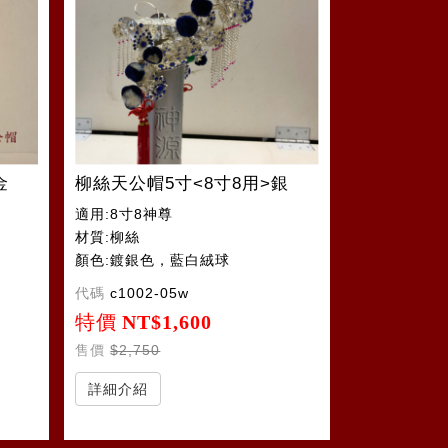
金
柳絲天公帽5寸<8寸8用>銀
適用:8寸8神尊
材質:柳絲
顏色:鍍銀色，藍白絨球
代碼
c1002-05w
特價
NT$1,600
售價
$2,750
詳細介紹