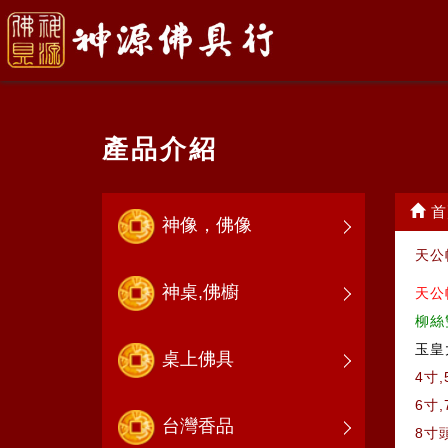
產品介紹
首
神像，佛像
天公
神桌,佛櫥
天公
柳絲
玉皇
桌上佛具
4寸
6寸
台灣香品
8寸