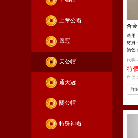
上帝公帽
合金
適用:
鳳冠
材質
顏色
代碼
天公帽
特
售價
通天冠
詳
關公帽
特殊神帽