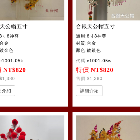
天公帽五寸
合銀天公帽五寸
8寸8神尊
適用:8寸8神尊
:合金
材質:合金
:鍍金色
顏色:鍍銀色
c1001-05k
代碼
c1001-05w
價
NT$820
特價
NT$820
$1,380
售價
$1,380
細介紹
詳細介紹