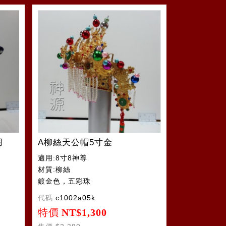
用
A柳絲天公帽5寸金
適用:8寸8神尊
材質:柳絲
鍍金色，五彩珠
代碼
c1002a05k
特價
NT$1,300