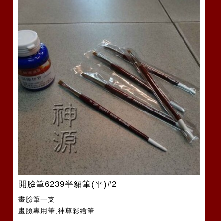
開臉筆6239半貂筆(平)#2
畫臉筆一支
畫臉專用筆,神尊彩繪筆