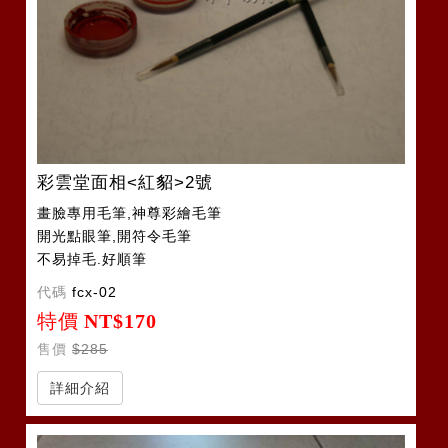
彩雲堂面相<紅貂>2號
畫臉專用毛筆,神尊彩繪毛筆
開光點眼筆,開符令毛筆
不易掉毛.好順筆
代碼
fcx-02
特價
NT$170
售價
$285
詳細介紹