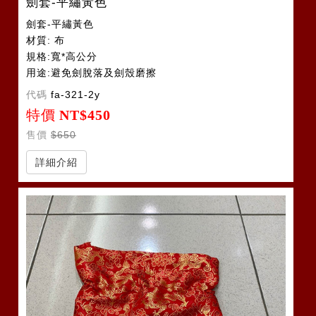
劍套-平繡黃色
劍套-平繡黃色
材質: 布
規格:寬*高公分
用途:避免劍脫落及劍殼磨擦
令旗套2-3支
代碼
fa-321-2y
特價
NT$450
售價
$650
詳細介紹