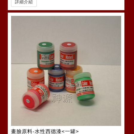
詳細介紹
畫臉原料-水性西德漆<一罐>