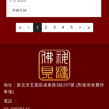
售價
$320
詳細介紹
≤
<
1
2
3
4
5
>
≥
地址 : 新北市五股區成泰路3段237號 (對面有收費停
車場)
電話 ：