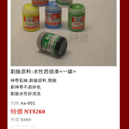
劃臉原料-水性西德漆<一罐>
神尊彩繪,劃臉原料,開臉
劃神尊不易掉色
劃臉水性好清洗
代碼
ha-001
特價
NT$260
售價
$480