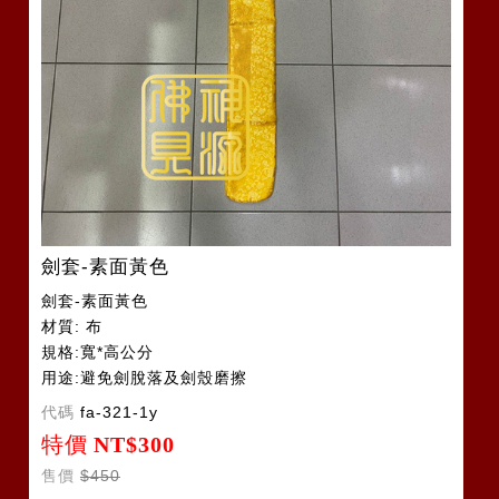
劍套-素面黃色
劍套-素面黃色
材質: 布
規格:寬*高公分
用途:避免劍脫落及劍殼磨擦
令旗套2-3支
代碼
fa-321-1y
特價
NT$300
售價
$450