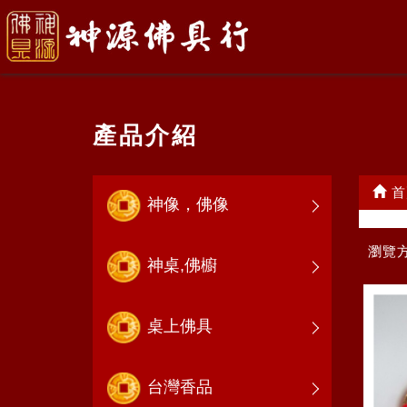
產品介紹
首
神像，佛像
瀏覽
神桌,佛櫥
桌上佛具
台灣香品