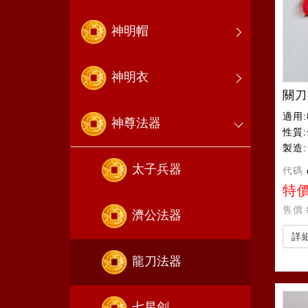
神明帽
神明衣
關刀
適用:
神尊法器
性質
製造
太子兵器
代碼
特
售價
濟公法器
詳
龍刀法器
七星劍