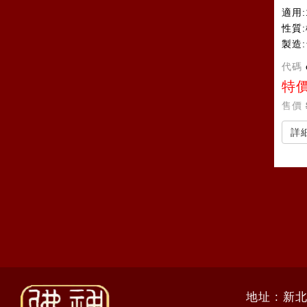
適用:
性質
製造
代碼
特
售價
詳
地址 : 新