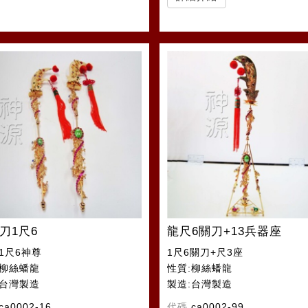
刀1尺6
龍尺6關刀+13兵器座
1尺6神尊
1尺6關刀+尺3座
:柳絲蟠龍
性質:柳絲蟠龍
:台灣製造
製造:台灣製造
ca0002-16
代碼
ca0002-99