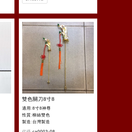
雙色關刀8寸8
適用:8寸8神尊
性質:柳絲雙色
製造:台灣製造
代碼
ca0003-08