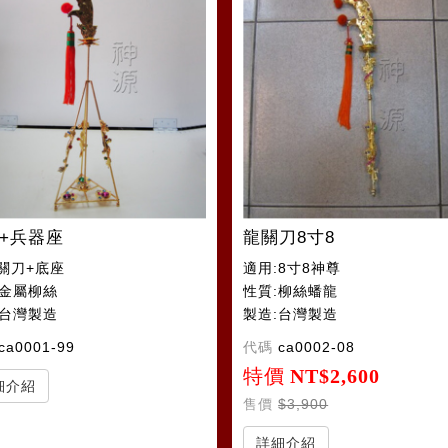
+兵器座
龍關刀8寸8
3關刀+底座
適用:8寸8神尊
:金屬柳絲
性質:柳絲蟠龍
:台灣製造
製造:台灣製造
ca0001-99
代碼
ca0002-08
特價
NT$2,600
細介紹
售價
$3,900
詳細介紹