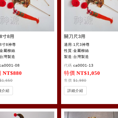
8寸8用
關刀尺3用
8寸8神尊
適用:1尺3神尊
:金屬柳絲
性質:金屬柳絲
:台灣製造
製造:台灣製造
ca0001-08
代碼
ca0001-13
價
NT$880
特價
NT$1,050
$1,650
售價
$1,980
細介紹
詳細介紹