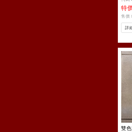
特
售價
詳
雙色