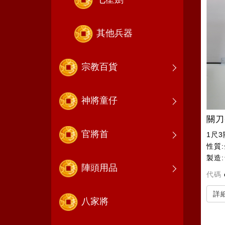
其他兵器
宗教百貨
神將童仔
關刀
官將首
1尺
性質
製造
陣頭用品
代碼
詳
八家將