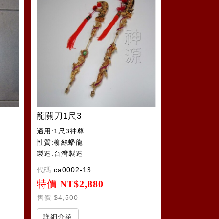
龍關刀1尺3
適用:1尺3神尊
性質:柳絲蟠龍
製造:台灣製造
代碼
ca0002-13
特價
NT$2,880
售價
$4,500
詳細介紹