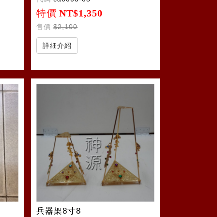
特價
NT$1,350
售價
$2,100
詳細介紹
兵器架8寸8