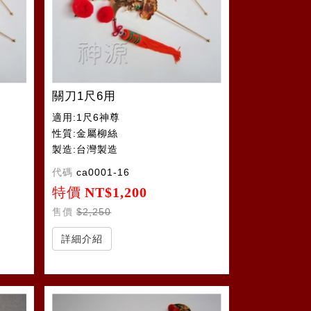
關刀1尺6用
適用:1尺6神尊
性質:金屬柳絲
製造:台灣製造
代碼
ca0001-16
特價
NT$1,200
售價
$2,250
詳細介紹