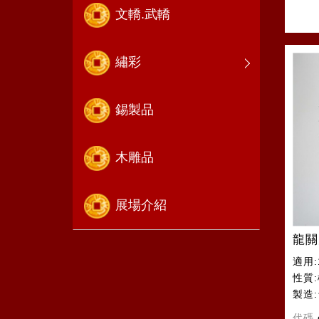
文轎.武轎
繡彩
錫製品
木雕品
展場介紹
龍關
適用:
性質
製造
代碼