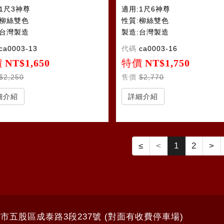
1尺3神尊
適用:1尺6神尊
:柳絲雙色
性質:柳絲雙色
:台灣製造
製造:台灣製造
ca0003-13
代碼
ca0003-16
價
NT$1,650
特價
NT$1,750
$2,250
售價
$2,770
細介紹
詳細介紹
≤
<
1
2
>
北市五股區成泰路3段237號 (對面有收費停車場)