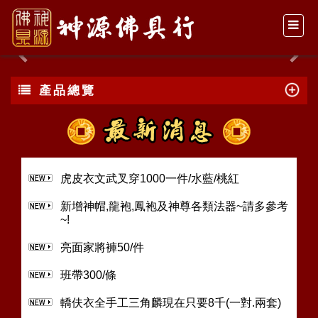
Previous
Nex
產品總覽
虎皮衣文武叉穿1000一件/水藍/桃紅
新增神帽,龍袍,鳳袍及神尊各類法器~請多參考
~!
亮面家將褲50/件
班帶300/條
轎伕衣全手工三角麟現在只要8千(一對.兩套)