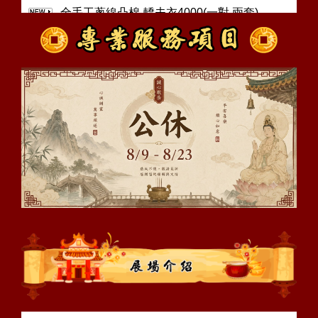
全手工蔥線凸棉-轎夫衣4000(一對.兩套)
緹花布轎夫衣2500(一對.兩套)
小神將配件.出清價小神將帽出清價800元 小神
將底座出清價900元.售完為止!
小短牙買十送十 官將獠牙螢光的買五送五
武轎手工蠟燭十對500-三對200-一對100
轎夫-童子頭 /個/1000
劍印童子頭.活眼 /個/1000
本店提供快速e化網路購物.您訂貨的第二天把
您所需要的送到您手上. <訂製品請先聯絡> 電
話下單也可以~!
勿盜用相片.著作權法第92條:擅自以公開展
示、公開口述、公開播送、公開上映、改作、
編輯、出租之方法侵害他人之著作財產權者，
處三年以下有期徒刑、 拘役或科或併科新臺