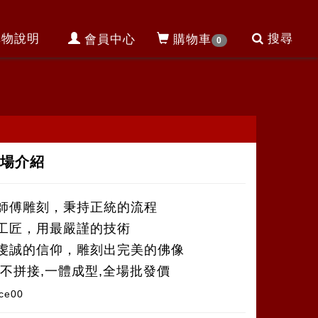
購物說明
搜尋
會員中心
購物車
0
展場介紹
師傅雕刻，秉持正統的流程
工匠，用最嚴謹的技術
虔誠的信仰，雕刻出完美的佛像
,不拼接,一體成型,全場批發價
ce00