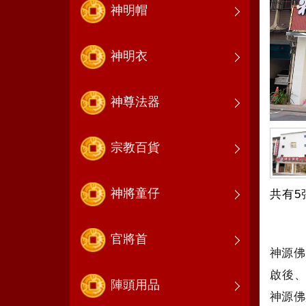
神明帽
神明衣
神尊法器
宗教百貨
神將童仔
共有5
官將首
神源佛
啟後
陣頭用品
神源佛