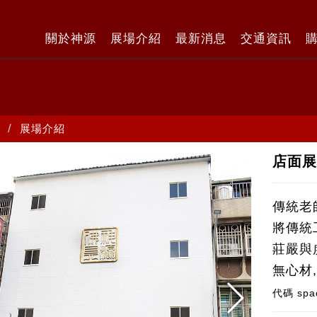
關於神源
展場介紹
最新消息
交通資訊
展場介紹
店面
傳統老
將傳統
莊嚴與
無心材
代碼
spa