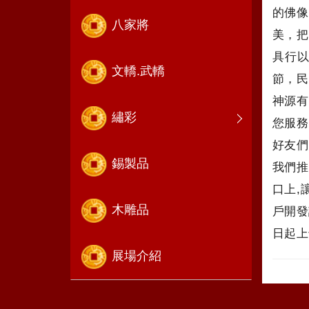
的佛像
八家將
美，把
具行以
文轎.武轎
節，民
神源有
繡彩
您服務
好友們
錫製品
我們推
口上,
木雕品
戶開發
日起上
展場介紹