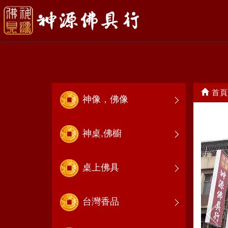
展場介紹
首頁
神像，佛像
神桌,佛櫥
桌上佛具
台灣香品