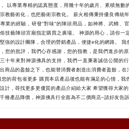
， 以專業專精的認真態度，用幾十年的歲月、累積無數
宗教藝術化，也把藝術宗教化。 薪火相傳秉持優良傳統年
專業的經驗，研發"對味"的陣頭用品，如神將、武轎、
俗技藝陣頭宮廟指定購買之廣場。 神源的用心，請你一
堅強的設計團隊，合理的營銷產品，便捷e化的網路。 我
，您的批評，我們心存感謝，您的指教，是我們進步的原
三十年來對神源佛具的支持，我們一直秉著誠信公開的行
出商品的盈餘之下，也能替消費者創造出消費者盈餘，在
讓您的荷包省更多 購買本店產品後也能有滿足的心情，我
設計，尋找更多更優質的產品介紹給大家 希望獲得大家的支持與
千種產品降價，神源佛具行全面為不二價商店~請好友告訴好