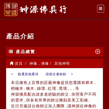
產品介紹
產品總覽
首頁
神像，佛像
其他神明
< 點選其他選項 請按左邊按鈕 >
本店擁有上百尊的莊嚴神像提供您選購有樟木.
梢楠木.檜木.綠壇.紅壇.黑壇...等
神源佛具配合諸多老經驗的師父.依照客戶不同
的需求.供各有所專的師父雕刻及美工彩繪.
近日另邀請台南師父加入團隊.讓神源在神像的