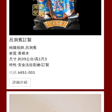
呂洞賓訂製
純陽祖師,呂洞賓
材質:香樟木
尺寸:約39公分/高1尺3
特性:安金法拉彩繪/訂製
代碼
b651-001
詳細介紹