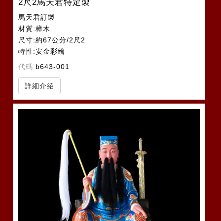
2尺2馬天君特定製
馬天君訂製
材質:樟木
尺寸:約67公分/2尺2
特性:安金彩繪
代碼
b643-001
詳細介紹