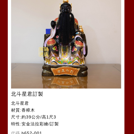
北斗星君訂製
北斗星君
材質:香樟木
尺寸:約39公分/高1尺3
特性:安金法拉彩繪/訂製
代碼
b652-001