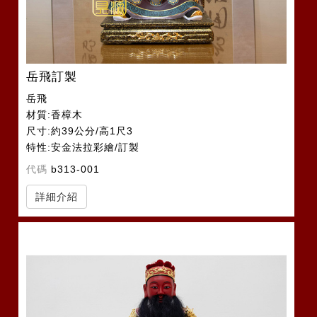
岳飛訂製
岳飛
材質:香樟木
尺寸:約39公分/高1尺3
特性:安金法拉彩繪/訂製
代碼
b313-001
詳細介紹