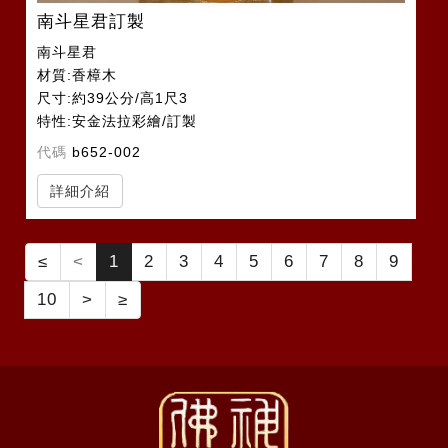
南斗星君訂製
南斗星君
材質:香樟木
尺寸:約39公分/高1尺3
特性:安金法拉彩繪/訂製
代碼
b652-002
詳細介紹
≤
<
1
2
3
4
5
6
7
8
9
10
>
≥