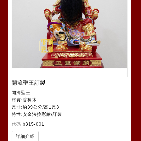
開漳聖王訂製
開漳聖王
材質:香樟木
尺寸:約39公分/高1尺3
特性:安金法拉彩繪/訂製
代碼
b315-001
詳細介紹