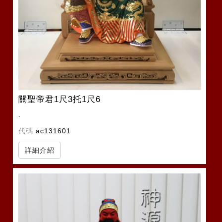
關聖帝君1尺3托1尺6
.
代碼
ac131601
詳細介紹