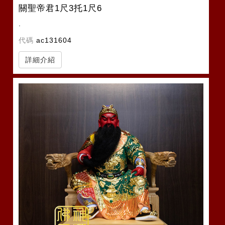
關聖帝君1尺3托1尺6
.
代碼
ac131604
詳細介紹