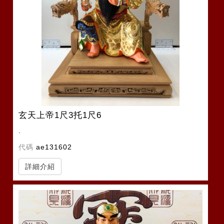
玄天上帝1尺3托1尺6
.
代碼
ae131602
詳細介紹