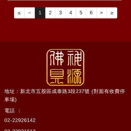
≤
<
1
2
3
4
5
6
>
≥
地址 : 新北市五股區成泰路3段237號 (對面有收費停
車場)
電話 ：
02-22926142