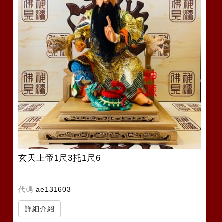
玄天上帝1尺3托1尺6
.
代碼
ae131603
詳細介紹