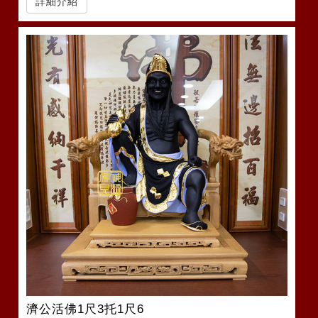
詳細介紹
濟公活佛1尺3托1尺6