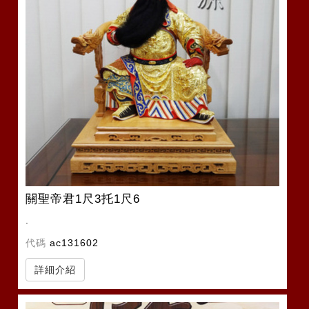
關聖帝君1尺3托1尺6
.
代碼
ac131602
詳細介紹