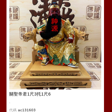
關聖帝君1尺3托1尺6
.
代碼
ac131603