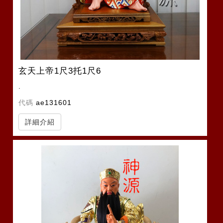
玄天上帝1尺3托1尺6
.
代碼
ae131601
詳細介紹