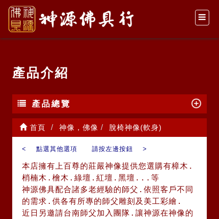
產品介紹
產品總覽
首頁
神像，佛像
脫椅神像(軟身)
< 點選其他選項 請按左邊按鈕 >
本店擁有上百尊的莊嚴神像提供您選購有樟木.
梢楠木.檜木.綠壇.紅壇.黑壇...等
神源佛具配合諸多老經驗的師父.依照客戶不同
的需求.供各有所專的師父雕刻及美工彩繪.
近日另邀請台南師父加入團隊.讓神源在神像的