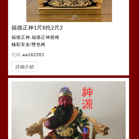
福德正神1尺6托2尺2
福德正神,福德正神脫椅
極彩安金/雙色椅
代碼
aa162201
詳細介紹