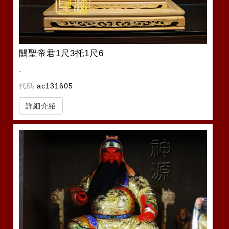
關聖帝君1尺3托1尺6
.
代碼
ac131605
詳細介紹