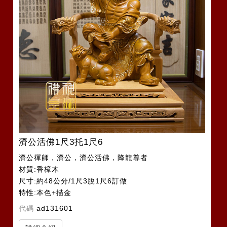
濟公活佛1尺3托1尺6
濟公禪師，濟公，濟公活佛，降龍尊者
材質:香樟木
尺寸:約48公分/1尺3脫1尺6訂做
特性:本色+描金
1尺3脫1尺6訂做
代碼
ad131601