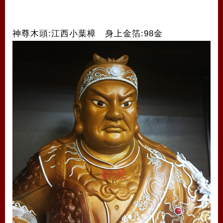
神尊木頭:江西小葉樟 身上金箔:98金