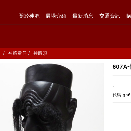
關於神源
展場介紹
最新消息
交通資訊
神將童仔
神將頭
607
.
代碼
gh6