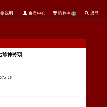
購物說明
搜尋
會員中心
購物車
0
A七爺神將頭
07a-66