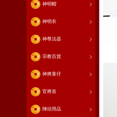
神明帽
神明衣
神尊法器
宗教百貨
神將童仔
官將首
陣頭用品