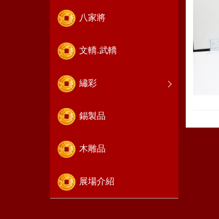
八家將
文轎.武轎
繡彩
錫製品
木雕品
展場介紹