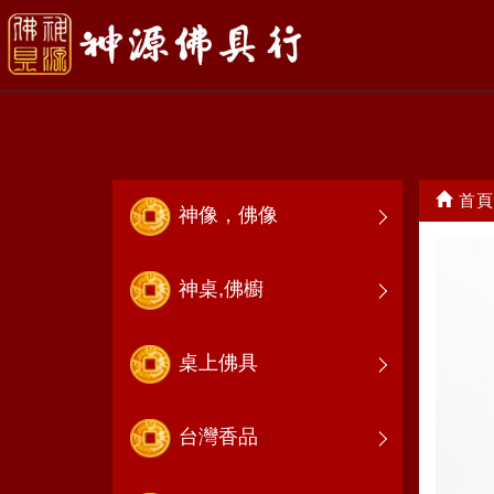
神將頭
首頁
神像，佛像
神桌,佛櫥
桌上佛具
台灣香品