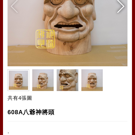
共有4張圖
608A八爺神將頭
.