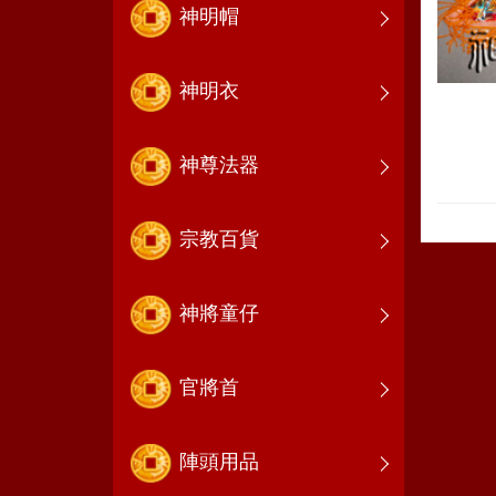
神明帽
神明衣
神尊法器
宗教百貨
神將童仔
官將首
陣頭用品