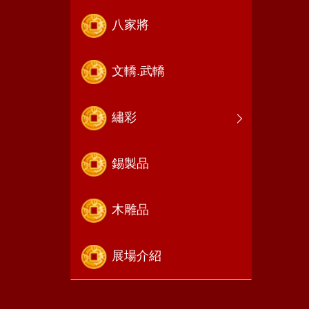
八家將
文轎.武轎
繡彩
錫製品
木雕品
展場介紹