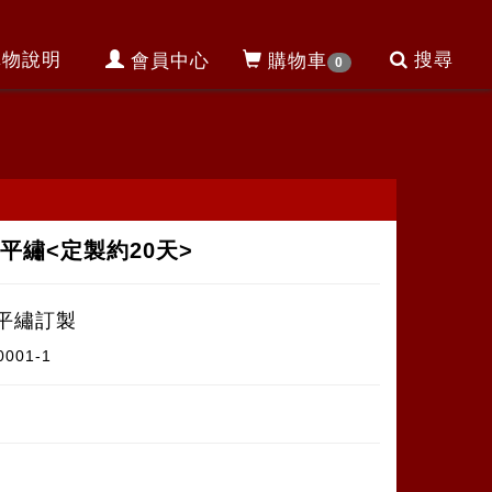
購物說明
搜尋
會員中心
購物車
0
平繡<定製約20天>
平繡訂製
0001-1