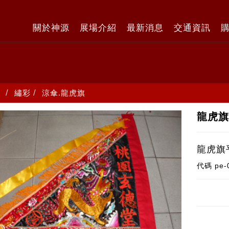
關於神源
展場介紹
最新消息
交通資訊
繡彩
涼傘.龍虎旗
龍虎旗
龍虎旗
代碼
pe-