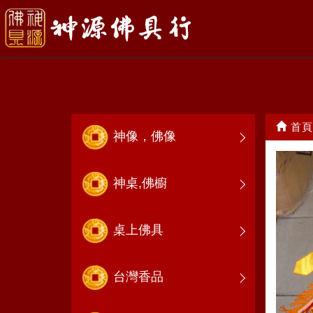
涼傘.龍虎旗
首頁
神像，佛像
神桌,佛櫥
桌上佛具
台灣香品