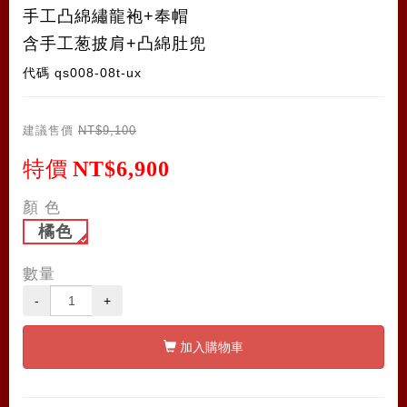
手工凸綿繡龍袍+奉帽
含手工葱披肩+凸綿肚兜
代碼
qs008-08t-ux
建議售價
NT$9,100
特價
NT$6,900
顏 色
橘色
數量
-
+
加入購物車