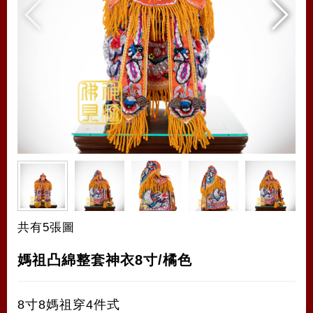
共有5張圖
媽祖凸綿整套神衣8寸/橘色
8寸8媽祖穿4件式