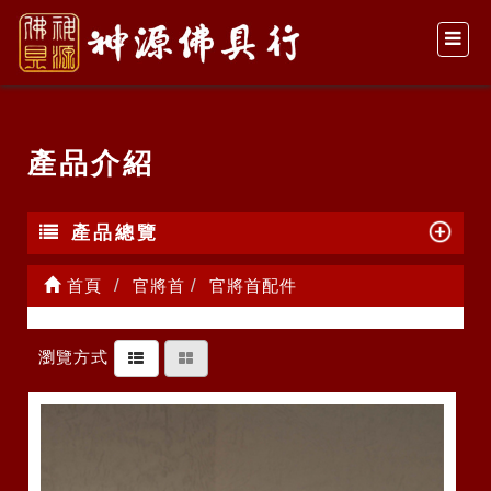
產品介紹
產品總覽
首頁
官將首
官將首配件
瀏覽方式