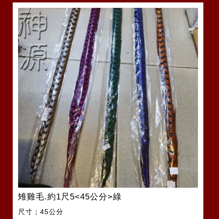
雉雞毛.約1尺5<45公分>綠
尺寸；45公分