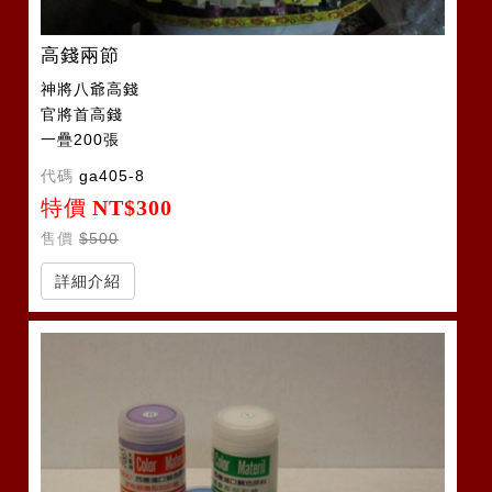
高錢兩節
神將八爺高錢
官將首高錢
一疊200張
代碼
ga405-8
特價
NT$300
售價
$500
詳細介紹