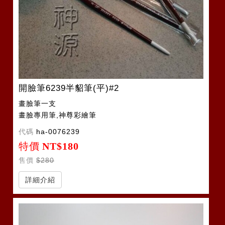
開臉筆6239半貂筆(平)#2
畫臉筆一支
畫臉專用筆,神尊彩繪筆
代碼
ha-0076239
特價
NT$180
售價
$280
詳細介紹