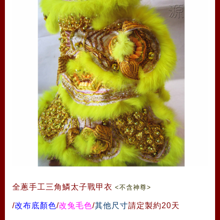
全蔥手工三角鱗太子戰甲衣
<不含神尊>
/
改布底顏色
/
改兔毛色
/
其他尺寸
請定製約20天