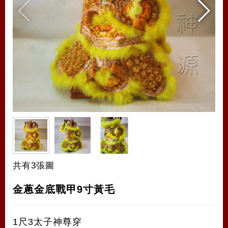
共有3張圖
金蔥金底戰甲9寸黃毛
1尺3太子神尊穿