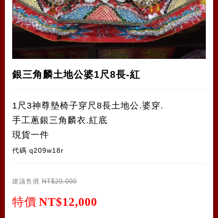
銀三角麟土地公婆1尺8長-紅
1尺3神尊墊椅子穿尺8長土地公.婆穿.
手工蔥銀三角麟衣.紅底
現貨一件
代碼
q209w18r
建議售價
NT$20,000
特價
NT$12,000