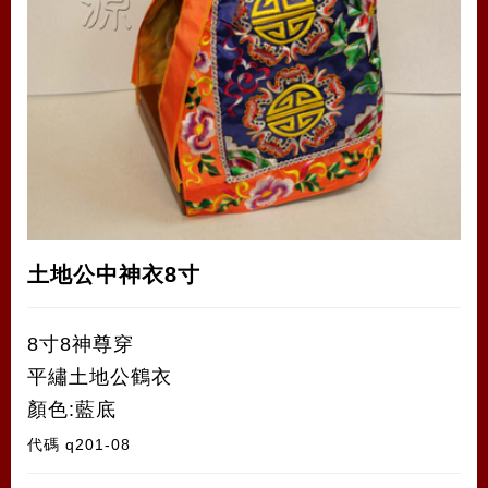
土地公中神衣8寸
8寸8神尊穿
平繡土地公鶴衣
顏色:藍底
代碼
q201-08