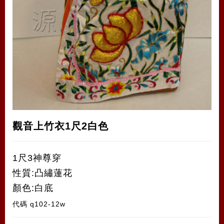
觀音上竹衣1尺2白色
1尺3神尊穿
性質:凸繡蓮花
顏色:白底
代碼
q102-12w