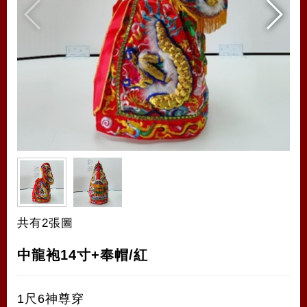
共有2張圖
中龍袍14寸+奉帽/紅
1尺6神尊穿