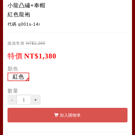
小龍凸繡+奉帽
紅色龍袍
代碼
q001s-14r
建議售價
NT$2,260
特價
NT$1,380
顏色
紅色
數量
-
+
加入購物車