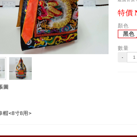
特價
顏色
黑色
數量
-
張圖
衣+奉帽<8寸8用>