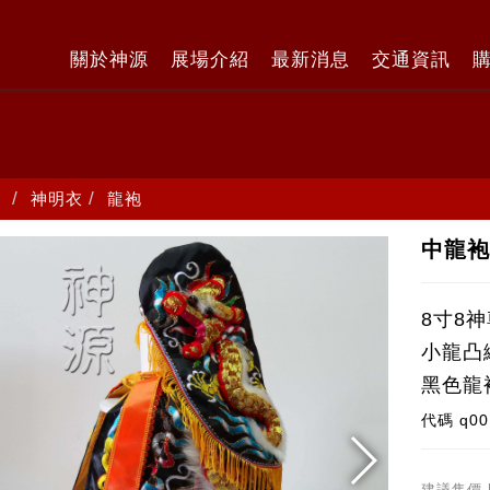
關於神源
展場介紹
最新消息
交通資訊
神明衣
龍袍
中龍袍
8寸8
小龍凸
黑色龍
代碼
q00
建議售價