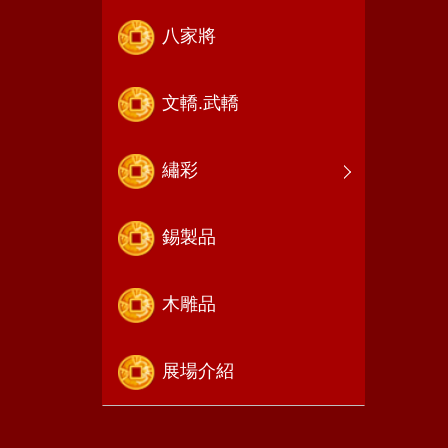
八家將
文轎.武轎
繡彩
錫製品
木雕品
展場介紹