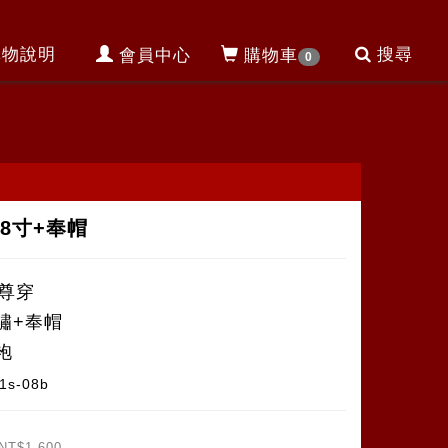
購物說明
搜尋
會員中心
購物車
0
8寸+奉帽
神尊穿
繡+奉帽
袍
1s-08b
NT$1,600