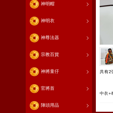
神明帽
神明衣
神尊法器
宗教百貨
神將童仔
共有2
官將首
中
陣頭用品