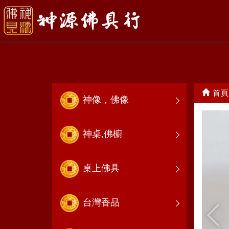
龍袍
首頁
神像，佛像
神桌,佛櫥
桌上佛具
台灣香品