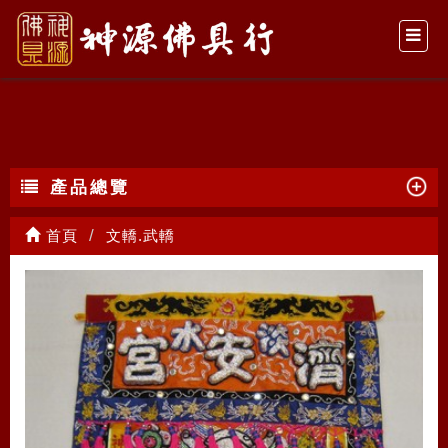
文轎.武轎
產品總覽
首頁
文轎.武轎