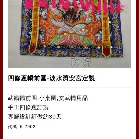
四條蔥轎前圍-淡水濟安宮定製
武轎轎前圍,小桌圍,文武轎用品
手工四條蔥訂製
專屬設計訂做約30天
代碼
lh-2902