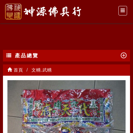
文轎.武轎
產品總覽
首頁
文轎.武轎