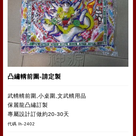
凸繡轎前圍-請定製
武轎轎前圍,小桌圍,文武轎用品
保麗龍凸繡訂製
專屬設計訂做約20-30天
代碼
lh-2402