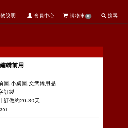
購物說明
搜尋
會員中心
購物車
0
平繡轎前用
前圍,小桌圍,文武轎用品
字訂製
訂做約20-30天
2301