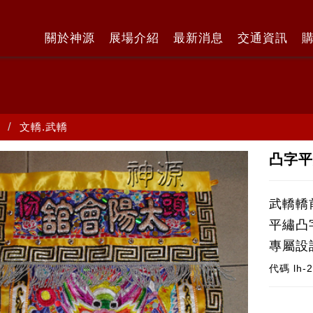
關於神源
展場介紹
最新消息
交通資訊
文轎.武轎
凸字
武轎轎
平繡凸
專屬設計
代碼
lh-