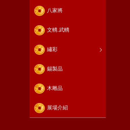
八家將
文轎.武轎
繡彩
錫製品
木雕品
展場介紹