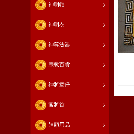
神明帽
神明衣
神尊法器
宗教百貨
神將童仔
官將首
陣頭用品