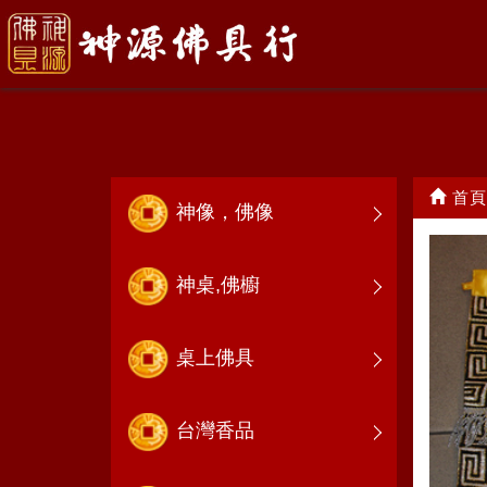
文轎.武轎
首頁
神像，佛像
神桌,佛櫥
桌上佛具
台灣香品