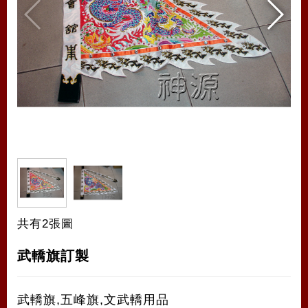
共有2張圖
武轎旗訂製
武轎旗,五峰旗,文武轎用品