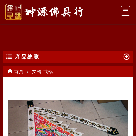
文轎.武轎
產品總覽
首頁
文轎.武轎