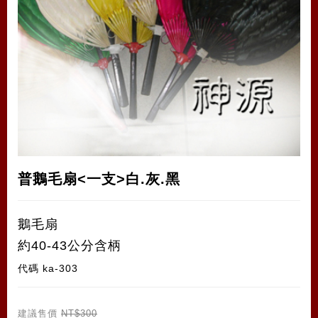
普鵝毛扇<一支>白.灰.黑
鵝毛扇
約40-43公分含柄
代碼
ka-303
建議售價
NT$300