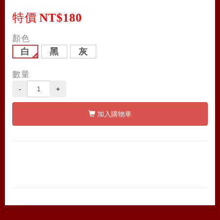
特價
NT$180
顏色
白
黑
灰
數量
-
+
加入購物車