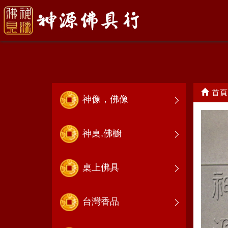
手令旗
首頁
神像，佛像
神桌,佛櫥
桌上佛具
台灣香品