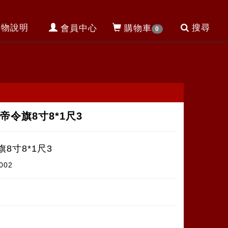
購物說明
搜尋
會員中心
購物車
0
帝令旗8寸8*1尺3
8寸8*1尺3
7002