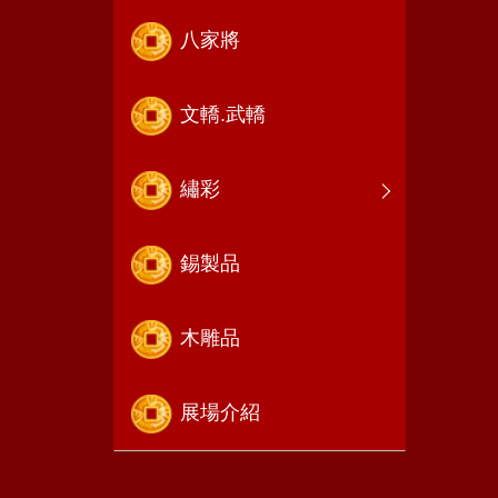
八家將
文轎.武轎
繡彩
錫製品
木雕品
展場介紹