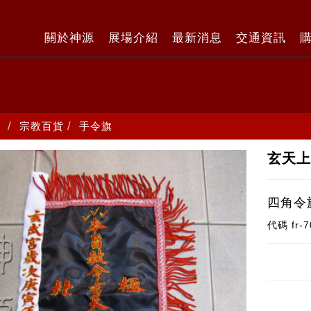
關於神源
展場介紹
最新消息
交通資訊
宗教百貨
手令旗
玄天上
四角令旗
代碼
fr-