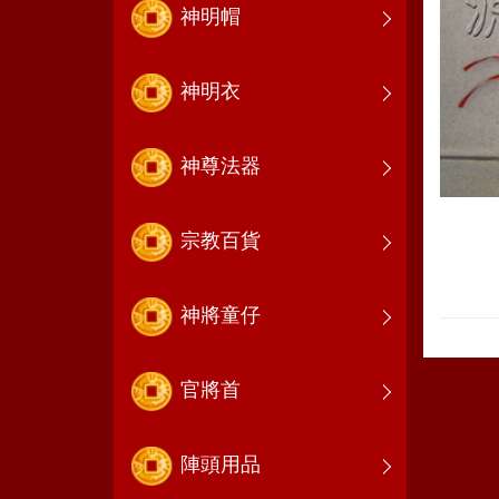
神明帽
神明衣
神尊法器
宗教百貨
神將童仔
官將首
陣頭用品