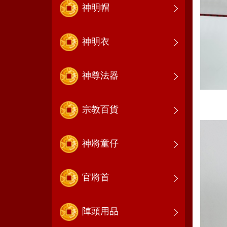
神明帽
神明衣
神尊法器
宗教百貨
神將童仔
官將首
陣頭用品