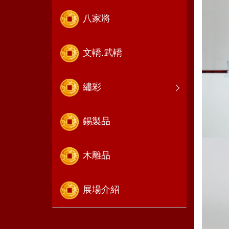
八家將
文轎.武轎
繡彩
錫製品
木雕品
展場介紹