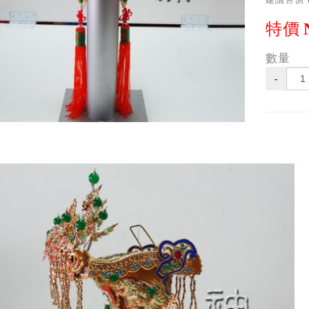
特價
數量
-