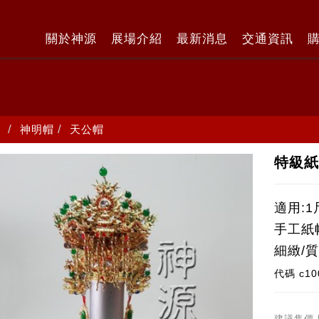
關於神源
展場介紹
最新消息
交通資訊
神明帽
天公帽
特級紙
適用:1
手工紙
細緻/
代碼
c10
建議售價