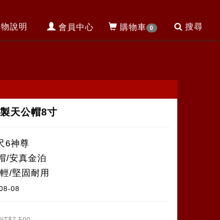
購物說明
搜尋
會員中心
購物車
0
製天公帽8寸
尺6神尊
帽/安真金泊
質輕/堅固耐用
08-08
NT$7,500