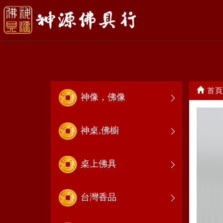
天公帽
首頁
神像，佛像
神桌,佛櫥
桌上佛具
台灣香品