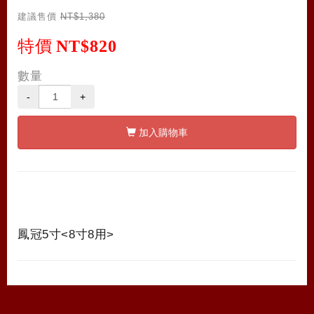
建議售價
NT$1,380
特價
NT$820
數量
-
+
加入購物車
鳳冠5寸<8寸8用>