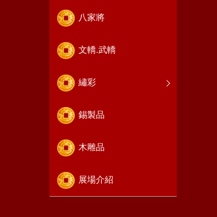
八家將
文轎.武轎
繡彩
錫製品
木雕品
展場介紹