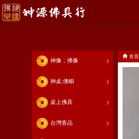
太子束冠
首頁
神像，佛像
神桌,佛櫥
桌上佛具
台灣香品