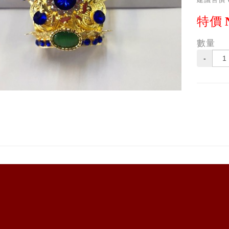
特價
數量
-