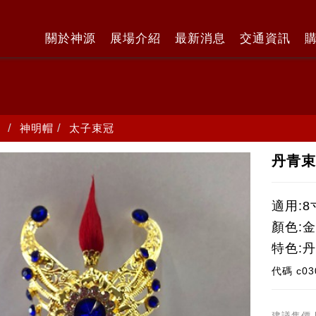
關於神源
展場介紹
最新消息
交通資訊
神明帽
太子束冠
丹青束
適用:8
顏色:
特色:
代碼
c03
建議售價