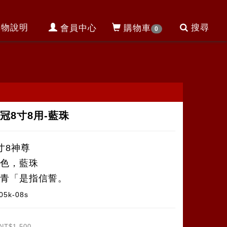
購物說明
搜尋
會員中心
購物車
0
冠8寸8用-藍珠
寸8神尊
金色，藍珠
丹青「是指信誓。
05k-08s
NT$1,500