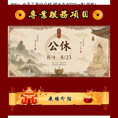
全手工蔥線凸棉-轎夫衣4000(一對.兩套)
緹花布轎夫衣2500(一對.兩套)
小神將配件.出清價小神將帽出清價800元 小神
將底座出清價900元.售完為止!
小短牙買十送十 官將獠牙螢光的買五送五
武轎手工蠟燭十對500-三對200-一對100
轎夫-童子頭 /個/1000
劍印童子頭.活眼 /個/1000
本店提供快速e化網路購物.您訂貨的第二天把
您所需要的送到您手上. <訂製品請先聯絡> 電
話下單也可以~!
勿盜用相片.著作權法第92條:擅自以公開展
示、公開口述、公開播送、公開上映、改作、
編輯、出租之方法侵害他人之著作財產權者，
處三年以下有期徒刑、 拘役或科或併科新臺