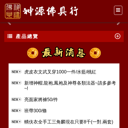
Previous
Nex
產品總覽
虎皮衣文武叉穿1000一件/水藍/桃紅
新增神帽,龍袍,鳳袍及神尊各類法器~請多參考
~!
亮面家將褲50/件
班帶300/條
轎伕衣全手工三角麟現在只要8千(一對.兩套)