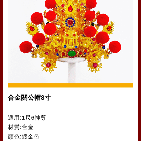
合金關公帽8寸
適用:1尺6神尊
材質:合金
顏色:鍍金色