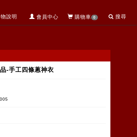
購物說明
搜尋
會員中心
購物車
0
品-手工四條蔥神衣
005