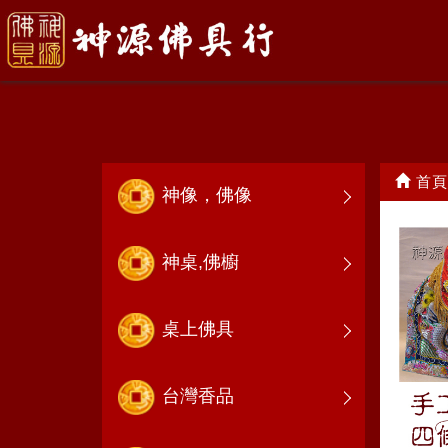
精品特展
首頁
神像，佛像
神桌,佛櫥
桌上佛具
台灣香品