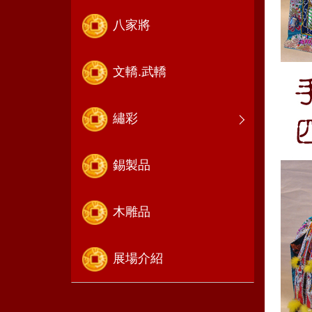
八家將
文轎.武轎
繡彩
錫製品
木雕品
展場介紹