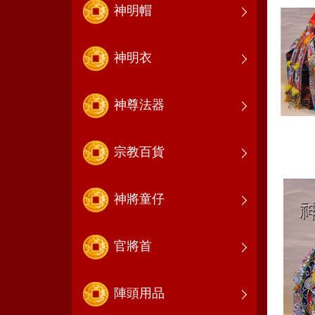
神明帽
神明衣
神尊法器
宗教百貨
神將童仔
官將首
陣頭用品